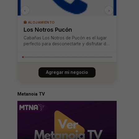
‹
›
🏨 ALOJAMIENTO
Los Notros Pucón
Cabañas Los Notros de Pucón es el lugar
perfecto para desconectarte y disfrutar de
la tranquilidad en un entorno natural
privilegiado, ubicado estratégicamente
entre Pucón y Caburgua. Nuestras
cabañas están completamente equipadas
Agregar mi negocio
para brindarte c...
Metanoia TV