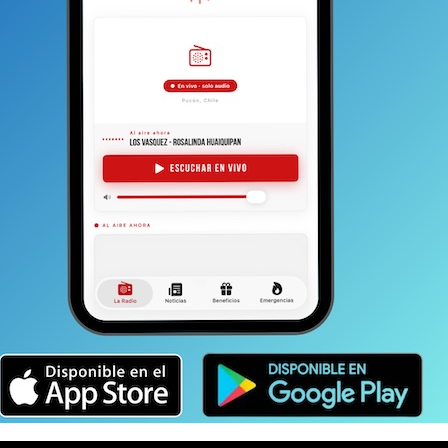
lo a la cuenta corriente del
Banco Estado Nº
ipalidad de Castro. Quienes transfieran o
ria@castromunicipio.cl
en el que se avise
del