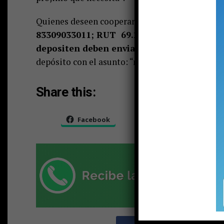
Quienes deseen cooperar con dinero deben hacer
83309033011; RUT 69.230.400-4 de la munic
depositen deben enviar un correo a
tesore
depósito con el asunto: “mega incendio”.
Share this:
Facebook
X