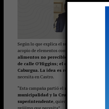
Según lo que explica el superintendente local de
acopio de elementos como pañales, materiales 
alimentos no perecibles; entre otras cosas
de calle O’Higgins; el de la 2da Compañía 
Caburgua. La idea es recolectar durante
tod
necesita en Castro.
“Esta campaña partió el martes 14 hasta el vie
municipalidad y la Cruz Roja para ir en apo
superintendente
, quien agrega: “A nosotros l
prójimo que necesita”.