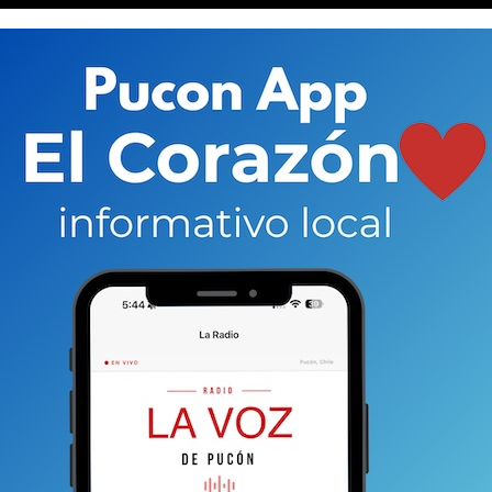
 la institución, Alejandro Castro, son tres los puntos de
de construcción,
ropa de cama, herramientas y
. Los lugares de recolección son el cuartel general
en Ansorena y el cuartel de la brigada de
a la semana para hacerlo llegar a la gente que lo
rnes 17 de diciembre. Nosotros nos hemos
aliado con la
yo de la ciudad de Castro en Chiloé”, relata el
os Bomberos nos caracteriza la solidaridad y ayudar al