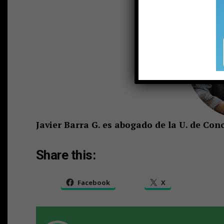
Javier Barra G. es abogado de la U. de Con
Share this:
Facebook
X