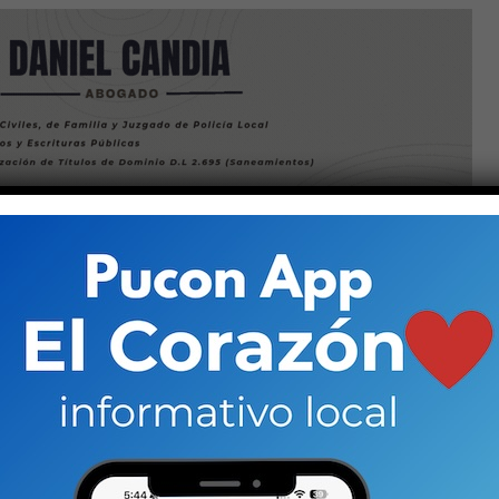
os objetos del reglamento de copropiedad está el de
 de convivencia y sanciones por incumplimiento,
o alojamiento temporal, hospedaje turístico,
olestias que afecten la calidad de vida de los
i afectación en el uso de los bienes y servicios comunes
que ningún reglamento de copropiedad (u
 copropietario dar a la unidad de la que es dueño