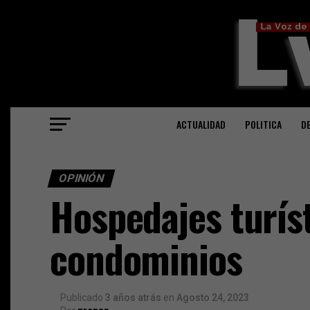
ACTUALIDAD
POLITICA
D
OPINIÓN
Hospedajes turís
condominios
Publicado
3 años atrás
en
Agosto 24, 2023