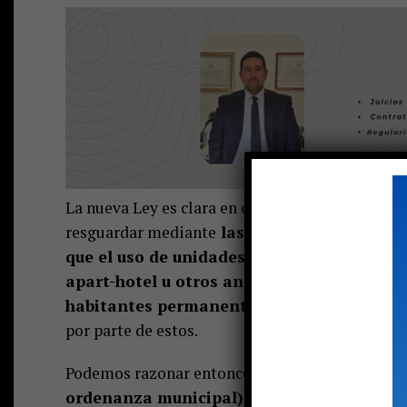
La nueva Ley es clara en establecer que entre l
resguardar mediante
las respectivas normas
que el uso de unidades habitacionales com
apart-hotel u otros análogos no produzca m
habitantes permanentes del condominio
n
por parte de estos.
Podemos razonar entonces
—de lo anterior– 
ordenanza municipal) puede prohibir, a un