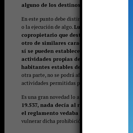
alguno de los destinos mencionados, es d
En este punto debe distinguirse entre los vocabl
o la ejecución de algo.
Luego, los reglamento
copropietario que destine, por ejemplo, su
otro de similares características. Sin em
sí se pueden establecer limitaciones y san
actividades propias de un alojamiento temp
habitantes estables del edificio y/o terren
otra parte, no se podrá afectar la utilización de
actividades permitidas por la ley en relación 
Es una gran novedad lo anterior,
pues la antig
19.537, nada decía al respecto y los tribu
el reglamento vedaba dar a las unidades e
vulnerar dicha prohibición. Hoy la ley lo permi