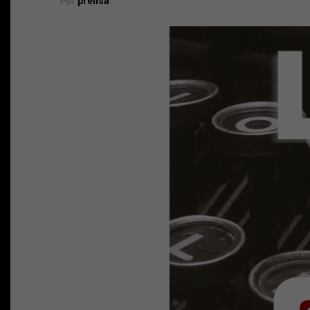
Por
prensa