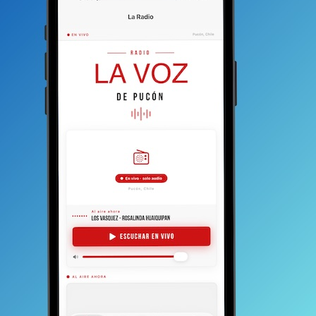
ecir,
hospedaje turístico en general u otros similares.
os prohibir y limitar. Prohibir es vedar o impedir el uso
s de copropiedad no pueden prohibir a un
 unidad a un apart-hotel, alojamiento temporal u
bargo, la norma es también precisa en señalar que
ciones con el fin de asegurar que aquellas
oral no afecten la calidad de vida de los
o acogido
al régimen de copropiedad inmobiliaria. Por
 los servicios y bienes comunes por ejecutar las
a las unidades de un condominio.
ua ley de copropiedad inmobiliaria, ley número
nales concluían —en la mayoría de los casos– que si
l aludido destino ningún propietario
podría
te bajo las condiciones ya mencionadas.