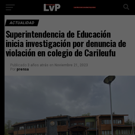
ACTUALIDAD
Superintendencia de Educación
inicia investigación por denuncia de
violación en colegio de Carileufu
Publicado
3 años atrás
en
Noviembre 21, 2023
Por
prensa