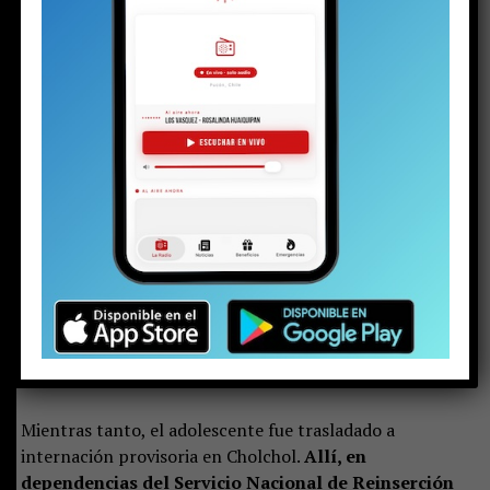
ampliación del plazo de la detención
, ya que los
elementos encontrados hacen necesario investigar una
eventual participación del adolescente en el tráfico de
drogas.
Pero ese no es el único aspecto que debe esclarecerse.
Calderara explicó que aún faltan peritajes para
determinar si el arma incautada corresponde a la
que aparece en el video de la riña. Y ese detalle no
es menor, porque las implicancias podrían hacer que
la formalización de cargos pasara de porte de arma
a disparo injustificado o, incluso, a homicidio
frustrado.
Por ello, y pese a la oposición de la defensa,
la jueza accedió a ampliar la detención hasta el próximo
viernes al mediodía.
Mientras tanto, el adolescente fue trasladado a
internación provisoria en Cholchol.
Allí, en
dependencias del Servicio Nacional de Reinserción