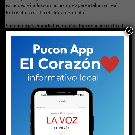
estoques e incluso un arma que aparentaba ser real.
Entre ellos estaba el ahora detenido.
Sin embargo, cuando los policías fueron a buscarlo a la
×
vivienda donde, supuestamente, residía con su padre, en
la población Francisco Valdés, no lo encontraron.
Fue
entonces cuando surgió un nuevo antecedente: el
adolescente arrendaba una pieza en una especie de
cité, en pleno centro de Pucón.
Una vez que
carabineros de civil llegaron al lugar, el joven los atendió
sin problemas.
Les permitió ingresar y revisar la
habitación.
Allí explicó, entre otras cosas, que vivía
solo, que ya no asistía al colegio y que los $150 mil del
arriendo eran pagados por su progenitor.
Pero los policías no solo encontraron una historia dura.
También hallaron un arma calibre .22 con algunas
municiones, marihuana, cocaína y $270 mil en
efectivo. Por ello, el fiscal Calderara solicitó la