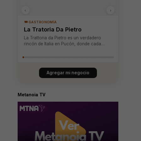
‹
›
🍽️ GASTRONOMÍA
La Tratoria Da Pietro
La Trattoria da Pietro es un verdadero
rincón de Italia en Pucón, donde cada
plato se prepara con dedicación, tradición
y sabores auténticos. Su cocina artesanal
destaca por pastas frescas hechas a
mano, pizzas a la piedra, risottos,
Agregar mi negocio
antipastos y ...
Metanoia TV