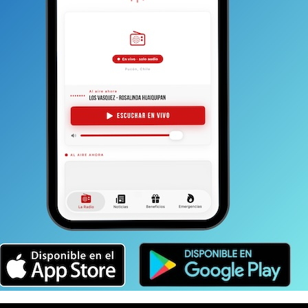
a evaluar el cobro retroactivo de los derechos
ra autoridad que era necesario, más allá de
r un cobro en dinero por los derechos de extracción
enanza de áridos” de la municipalidad. Esta
plicar un impuesto de 0,05 ($1.333)
por metro cúbico
as municipales.
ue aclarar que el principio que se aplica es que los
perficie y no del subsuelo.
Para explotarlo, además
luyen, entre varias solicitudes, fechas de apertura
icio de Impuestos Internos; se debe tributar al fisco
, como el administrador de estos recursos. Por lo
 estaban de manera irregular (algunos de ellos
puesto haciendo un cálculo sobre la cantidad de metros
las cifras —según los extendidos— son de varios cientos
rcas municipales. Es decir, podría haber un detrimento