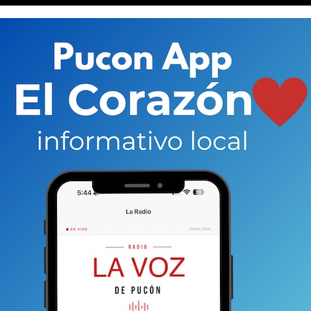
llos irregulares. La respuesta del alcalde,
Carlos
slo la otra semana”) pareciera ser también una
na alerta compleja. Y de hecho hablan, incluso, de
andono de deberes”
de parte de la autoridad municipal.
el poder.
ebrero de 2024. Es el 21 de ese mes en que el director de
envió un informe al alcalde Carlos Barra sobre la
os de extracción de áridos en la comuna. En total
, de los cuales 12 estaban en funcionamiento.
Sólo
ación municipal.
sugerir
disponga la clausura de la totalidad de los
icipal y ambiental en su caso, para su
sente que procede evaluar el cobro retroactivo
de
irmado por el arquitecto Painepán.