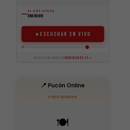
📍 Pucón Online
⭐ DESTACADOS
🍽️