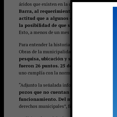
áridos que existen en la comuna, la mayoría de e
Barra, al requerimiento de Matus (“veámo
actitud que a algunos concejales pone en u
la posibilidad de que se configure un “ab
Esto, a menos de un mes de que Barra entregue 
Para entender la historia hay que remontarse a f
Obras de la municipalidad,
Claudio Painepán, 
pesquisa, ubicación y situación de los poz
fueron 26 puntos. 25 de ellos sin permisos
uno cumplía con la normativa: el de administr
“Adjunto la señalada información con el fin de 
pozos que no cuentan con autorización mun
funcionamiento. Del mismo modo, hago pre
derechos municipales”, finalizaba el informe f