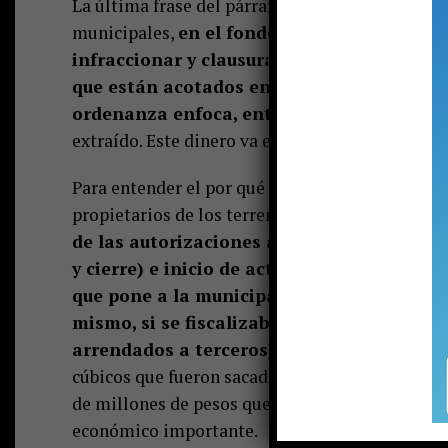
La última frase del párrafo final, que apuntaba 
municipales,
en el fondo sugería a la prime
infraccionar y clausurar los pozos; aplica
que están acotados en la denominada “ord
ordenanza enfoca, entre otras cosas, en a
extraído. Este dinero va en beneficio de las arc
Para entender el por qué de este impuesto, hay q
propietarios de los terrenos son dueños de la su
de las autorizaciones ambientales (que inc
y cierre) e inicio de actividades en el serv
que pone a la municipalidad, en los hechos
mismo, si se fiscalizaban los 25 pozos que
arrendados a terceros)
y se aplicaba este im
cúbicos que fueron sacados y comercializados, 
de millones de pesos que no han llegado a las a
económico importante.