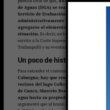
pública local de que,
antes de concretar el c
de Aguas (DGA) se realice una Evaluación 
Servicio de Evaluación Ambiental (SEA). Lo
administrativamente la resolución de la 
agregarse el elemento del cambio climático
situación.
Es decir, un triunfo para los locales
escrito a la Corte Suprema para que sea el máxim
Trafampulli y su eventual efecto en el Caburgu
Un poco de historia
Para entender el contexto
de
lo sucedido con 
Caburgua; hay que remitirse a la primera 
vecinos del lago Colico denunció que el p
de Cunco, Marcelo Benito, había intervenido
agua hacia su propiedad y terminara en e
argumentó que al brazo estaba ahí desde princi