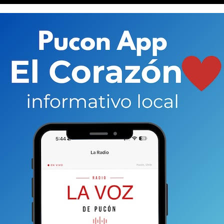
ierre del brazo ordenado por la Dirección General
de Impacto Ambiental (EIA) realizada por el
 anterior porque si bien se consideró que
DGA estaba correcta, debía necesariamente
 (y la baja en la pluviometría) para definir la
. Pero los vecinos de Colico reaccionaron y elevaron un
o tribunal del país el que defina el futuro del río
a.
el brazo del río Trafampulli
que va a dar al lago
década del siglo XXI. Fue ahí cuando un grupo de
ropietario del fundo Llanqui Llanqui en la comuna
 el río al abrir un espacio para que corriera el
l lago Caburgua.
Si bien Benito se defendió y
pios del siglo XX; sus argumentos no fueron acogidos y