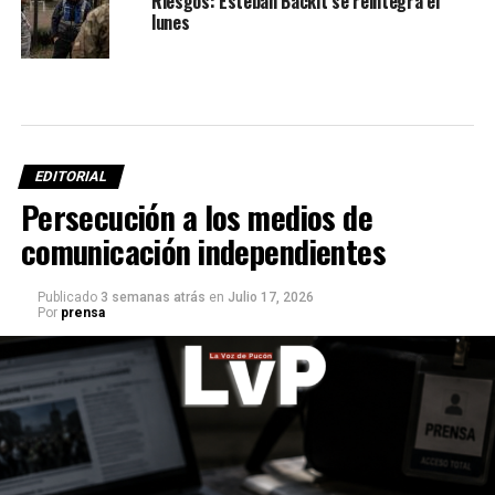
Riesgos: Esteban Backit se reintegra el
lunes
EDITORIAL
Persecución a los medios de
comunicación independientes
Publicado
3 semanas atrás
en
Julio 17, 2026
Por
prensa