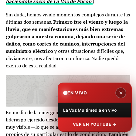
haciéndote socio de La Voz de Pucón
)
Sin duda, hemos vivido momentos complejos durante las
últimas dos semanas.
Primero fue el viento y luego la
lluvia, que en manifestaciones más bien extremas
golpearon a nuestra comuna, dejando una serie de
daños, como cortes de caminos, interrupciones del
suministro eléctrico
y otras situaciones difíciles que,
obviamente, nos afectaron con fuerza. Nadie quedó
exento de esta realidad.
×
EN VIVO
La Voz Multimedia en vivo
En medio de la emergencia fue público y notorio el
liderazgo ejercido desde la municipalidad, con un alcalde
VER EN YOUTUBE →
muy visible —lo que se agradece— y con elementos
propios de su particular estilo de conducción.
También