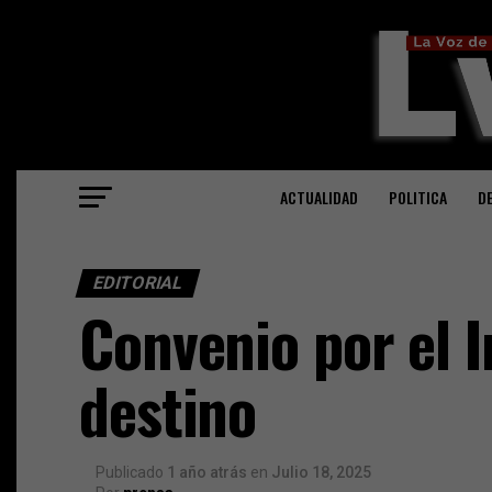
ACTUALIDAD
POLITICA
D
EDITORIAL
Convenio por el 
destino
Publicado
1 año atrás
en
Julio 18, 2025