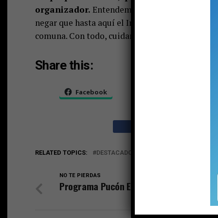
organizador.
Entendemos que pueden ser exa
negar que hasta aquí el Ironman, con momentos
comuna. Con todo, cuidar y potenciar el evento, 
Share this:
Facebook
X
RELATED TOPICS:
DESTACADO
IRONMAN
PUCON
TR
NO TE PIERDAS
Programa Pucón Emprende