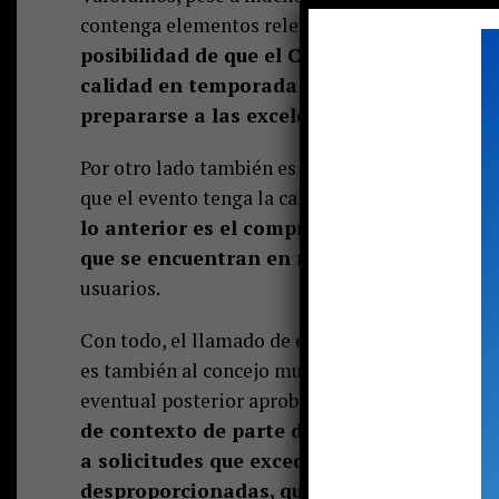
contenga elementos relevantes tanto para unos
posibilidad de que el CDUC pueda comprome
calidad en temporada baja y también que j
prepararse a las excelentes instalaciones
Por otro lado también es positivo que la munic
que el evento tenga la calidad que merece la his
lo anterior es el compromiso de arreglar y
que se encuentran en mal estado y son un
usuarios.
Con todo, el llamado de esta editorial en genera
es también al concejo municipal para que sea cri
eventual posterior aprobación.
En algunas ses
de contexto de parte de algunos ediles. E
a solicitudes que excedían las normas del 
desproporcionadas, que muchas veces parec