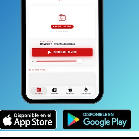
bruptos específicos o momentáneos porque no podemos
 mejores que otros, ha sido un tremendo aporte para la
de alguna forma es cuidar el destino turístico.
IATLON
TAMBIEN
Consumo de drogas en jóvenes