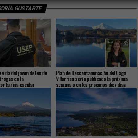
ODRÍA GUSTARTE
la vida del joven detenido
Plan de Descontaminación del Lago
drogas en la
Villarrica sería publicado la próxima
or la riña escolar
semana o en los próximos diez días