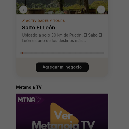
‹
›
🎿 ACTIVIDADES Y TOURS
Salto El León
Ubicado a solo 30 km de Pucón, El Salto El
León es uno de los destinos más
impresionantes del sur de Chile, ideal para
quienes buscan naturaleza, descanso y
belleza escénica. Este complejo turístico se
destaca por su majestuosa cascada de 95
Agregar mi negocio
metro...
Metanoia TV