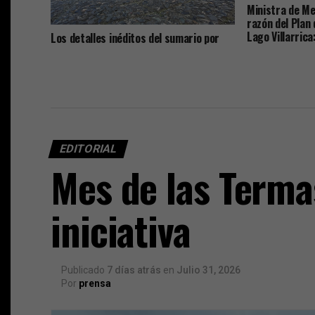
Ministra de Me
razón del Plan
Lago Villarric
Los detalles inéditos del sumario por
para La Araucan
Caso Sobresueldos: ex-Administrador y
asesor financiero del alcalde dicen que
las remuneraciones fueron pactadas
con el jefe comunal
EDITORIAL
Mes de las Terma
iniciativa
Publicado
7 días atrás
en
Julio 31, 2026
Por
prensa