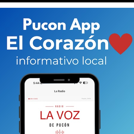
 y otros.
Nos llama positivamente la atención la
terse a realizar dos actividades deportivas de
óvenes promesas del deporte local puedan ir a
que el club tiene en San Carlos de Apoquindo.
ipalidad entregue las facilidades correspondientes para
toria de la carrera en Pucón.
Un botón de muestra de
 pavimentar (si fuese necesario) tramos de vías
 peligro para los competidores
y también para los
l es a cuidar el evento y potenciarlo. Pero en particular
terioso y esté a la altura en el proceso de validación y
iones (del concejo) escuchamos ideas algo fuera
n particular llamó la atención esas que apuntaban
realismo, con peticiones excéntricas o
ían intentos de torpedear la relación con el club