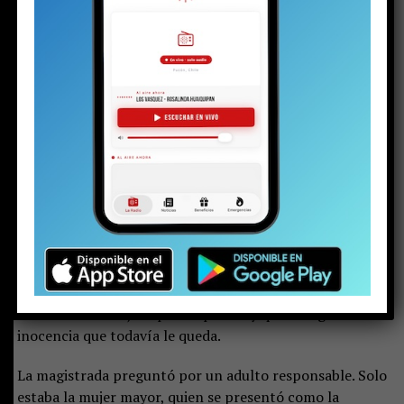
viralizada hace algunas semanas. La audiencia de control
de detención en el juzgado de calle Arauco ya había
terminado. El padre llegó tarde. Al parecer, una vez más.
Pero en la justicia hay poco espacio para las emociones.
Minutos antes de esa escena, el joven, con cara de
niño, se presentó ante la jueza del Juzgado de
Garantía de Pucón. Con las esposas en sus muñecas,
vestía una parka negra y brillante, zapatillas, un
buzo gris y llevaba el pelo con corte degradado.
Su
rostro serio reflejaba preocupación y quizás algo de la
inocencia que todavía le queda.
La magistrada preguntó por un adulto responsable. Solo
estaba la mujer mayor, quien se presentó como la