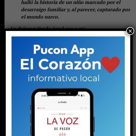
halló la historia de un niño marcado por el
desarraigo familiar y, al parecer, capturado por
el mundo narco.
—
Lo dejaron tirado igual que a mí
.
×
Las palabras de una joven en el hall central de espera
del tribunal de Pucón suenan duras. Las escuchan otras
dos mujeres: una de mediana edad y otra mayor. Las tres
se muerden los labios, como haciendo un esfuerzo por
contener las lágrimas. Pero la mayor no puede.
Una
gota brota de sus ojos y rueda lentamente por su
mejilla, enrojecida por el frío invierno puconino. Su
rostro está endurecido. Se nota rabia, enojo e
impotencia. Quizás todo al mismo tiempo. Pero la
parte del enojo aumenta cuando un hombre llega a
su lado.
Ambos son los progenitores del
menor de 16
años detenido el martes
con un arma y drogas, en el
contexto de la investigación por la
riña escolar