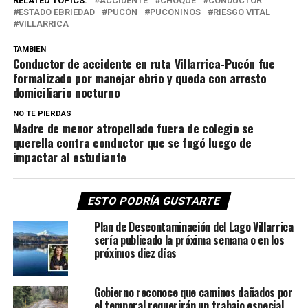
RELATED TOPICS:
ACCIDENTE
CHOQUE
CONDUCTOR
ESTADO EBRIEDAD
PUCÓN
PUCONINOS
RIESGO VITAL
VILLARRICA
TAMBIEN
Conductor de accidente en ruta Villarrica-Pucón fue
formalizado por manejar ebrio y queda con arresto
domiciliario nocturno
NO TE PIERDAS
Madre de menor atropellado fuera de colegio se
querella contra conductor que se fugó luego de
impactar al estudiante
ESTO PODRÍA GUSTARTE
Plan de Descontaminación del Lago Villarrica
sería publicado la próxima semana o en los
próximos diez días
Gobierno reconoce que caminos dañados por
el temporal requerirán un trabajo especial