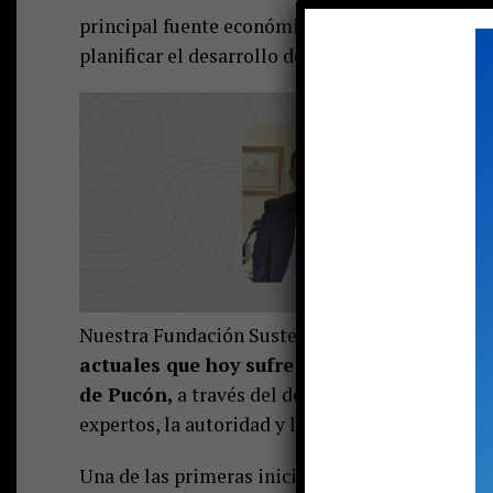
principal fuente económica de la zona. Pucón ti
planificar el desarrollo de su comuna de una ma
Nuestra Fundación Sustenta Pucón
busca ser un
actuales que hoy sufre Pucón. Específicam
de Pucón,
a través del desarrollo de proyectos
expertos, la autoridad y la comunidad en su tot
Una de las primeras iniciativas que estamos i