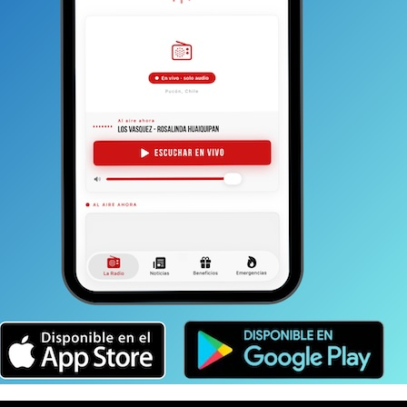
que servirá como punto de partida para llevar adelante
ntro UC de Desarrollo Local de la Pontificia Universidad
icipalidad de Pucón,
servirá para ordenar, coordinar
s sobre el territorio.
En particular, consensuar un
stenible al largo plazo; integrar y priorizar acciones y
ustentable, y promover su implementación mediante la
ersión pública que hagan vinculante los compromisos
 con real impacto en la comunidad y su entorno se
amos a un Pucón con paisajes naturales donde
 donde sus habitantes viven en armonía con la
ltural y una comuna que se desarrolla incorporando
tenciando su economía local.