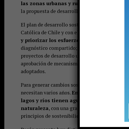
las zonas urbanas y rurales de la comuna,
la propuesta de desarrollo sostenible.
El plan de desarrollo sostenible, a cargo del Ce
Católica de Chile y con el patrocinio de la mun
y priorizar los esfuerzos públicos y privado
diagnóstico compartido; concordar una visión so
proyectos de desarrollo urbano y territorial s
aprobación de mecanismos normativos y de inv
adoptados.
Para generar cambios sostenibles en el tiempo,
necesitan varios años.
En ese tiempo imagin
lagos y ríos tienen aguas puras y limpias,
naturaleza
, con una gran convivencia intercu
principios de sostenibilidad de largo plazo po