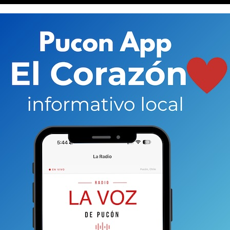
ene hoy por lo tanto un gran desafío por delante,
nera sostenible en el tiempo.
 facilitador y un ente propositivo
a las problemáticas
ente buscamos promover el desarrollo sostenible
 concretos e iniciativas que consideren la opinión de
alidad y que respondan a una visión de largo plazo.
mpulsando es un
plan de desarrollo sostenible para