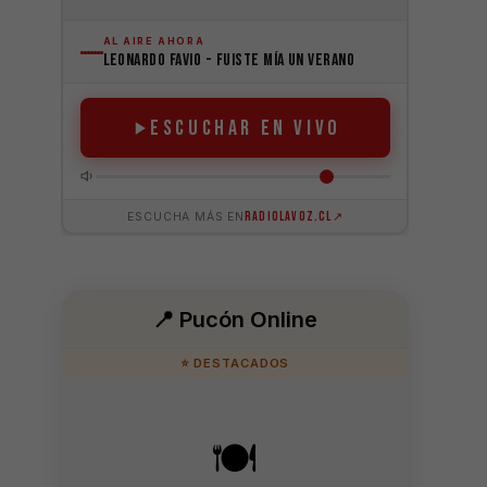
📍 Pucón Online
⭐ DESTACADOS
🍽️