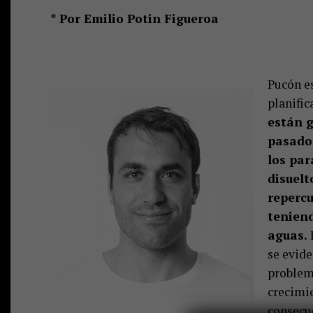
* Por Emilio Potin Figueroa
Pucón es
planific
están g
pasado 
los par
disuelt
repercu
tenien
aguas.
H
se evide
problem
crecimie
c
onsecu