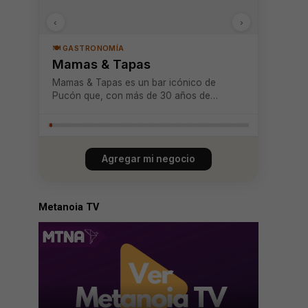
‹
›
🍽️ GASTRONOMÍA
Mamas & Tapas
Mamas & Tapas es un bar icónico de
Pucón que, con más de 30 años de
trayectoria, se ha consolidado como un
referente de la vida nocturna local. Su
atmósfera vanguardista combina diseño,
innovación arquitectónica y un toque
Agregar mi negocio
bohemio que lo convierte...
Metanoia TV