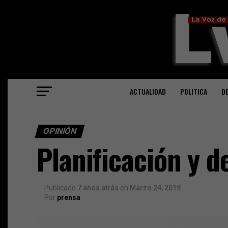
ACTUALIDAD
POLITICA
D
OPINIÓN
Planificación y d
Publicado
7 años atrás
en
Marzo 24, 2019
Por
prensa