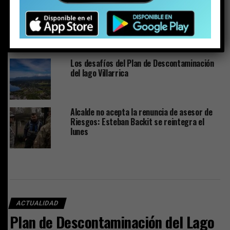
Ministra de Medio Ambiente y toma de razón
del Plan de Descontaminación del Lago
Villarrica: “Una muy buena noticia para La
Araucanía y el país”
Los desafíos del Plan de Descontaminación
del lago Villarrica
Alcalde no acepta la renuncia de asesor de
Riesgos: Esteban Backit se reintegra el
lunes
ACTUALIDAD
Plan de Descontaminación del Lago