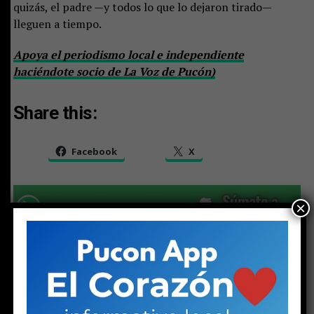
quizás, el padre —y todos lo que lo dejaron tirado—
lleguen a tiempo.
Apoya el periodismo local e independiente
haciéndote socio de La Voz de Pucón)
Share this:
Facebook
X
×
RELATED TOPICS:
ADOLESCENTE
DESTACADO
HISTORIA
PUCON