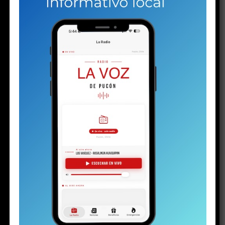
NO TE PIERDAS
Plan de Descontaminación del Lago Villarrica sería
publicado la próxima semana o en los próximos diez días
ESTO PODRÍA GUSTARTE
PuconApp completa su despliegue y ya está
disponible en Android
Plan de Descontaminación del Lago Villarrica
sería publicado la próxima semana o en los
próximos diez días
Los detalles inéditos del sumario por Caso
Sobresueldos: ex-Administrador y asesor
financiero del alcalde dicen que las
remuneraciones fueron pactadas con el jefe
comunal