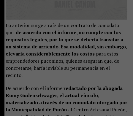
Lo anterior surge a raíz de un contrato de comodato
que,
de acuerdo con el informe, no cumple con los
requisitos legales, por lo que se debería transitar a
un sistema de arriendo. Esa modalidad, sin embargo,
elevaría considerablemente los costos
para estos
emprendedores puconinos, quienes aseguran que, de
concretarse, haría inviable su permanencia en el
recinto.
De acuerdo con el informe
redactado por la abogada
Romy Gudenschwager, el actual vínculo,
materializado a través de un comodato otorgado por
la Municipalidad de Pucón
al Centro Artesanal Pucón,
presenta “vicios de legalidad” que lo harían inviable.
“La administración de la Municipalidad, representada