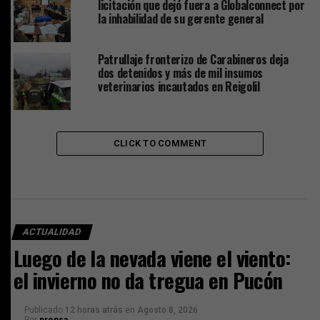
licitación que dejó fuera a Globalconnect por
la inhabilidad de su gerente general
Patrullaje fronterizo de Carabineros deja
dos detenidos y más de mil insumos
veterinarios incautados en Reigolil
CLICK TO COMMENT
ACTUALIDAD
Luego de la nevada viene el viento:
el invierno no da tregua en Pucón
Publicado
12 horas atrás
en
Agosto 8, 2026
Por
prensa