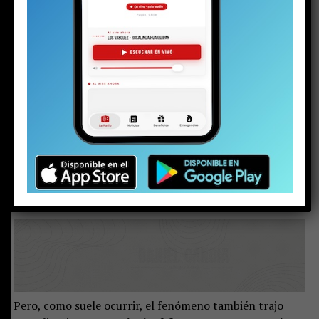
alcanzar los 90 kilómetros por hora.
(Apoya el periodismo local e independiente
haciéndote socio de La Voz de Pucón)
El aviso de nevada del pronóstico se cumplió.
El
fenómeno climático comenzó la tarde del viernes, se
intensificó durante la madrugada del sábado y, ya
por la mañana, el manto blanco cubría gran parte
del Pucón rural.
En los sectores más altos, al cierre de
esta nota, la nieve alcanzaba los 60 centímetros de
acumulación.
Pero, como suele ocurrir, el fenómeno también trajo