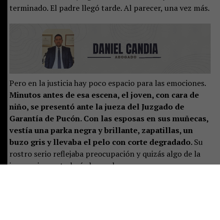
terminado. El padre llegó tarde. Al parecer, una vez más.
Pero en la justicia hay poco espacio para las emociones.
Minutos antes de esa escena, el joven, con cara de
niño, se presentó ante la jueza del Juzgado de
Garantía de Pucón. Con las esposas en sus muñecas,
vestía una parka negra y brillante, zapatillas, un
buzo gris y llevaba el pelo con corte degradado.
Su
rostro serio reflejaba preocupación y quizás algo de la
inocencia que todavía le queda.
La magistrada preguntó por un adulto responsable. Solo
estaba la mujer mayor, quien se presentó como la
madre, junto a las otras dos mujeres.
Ella se sentó al