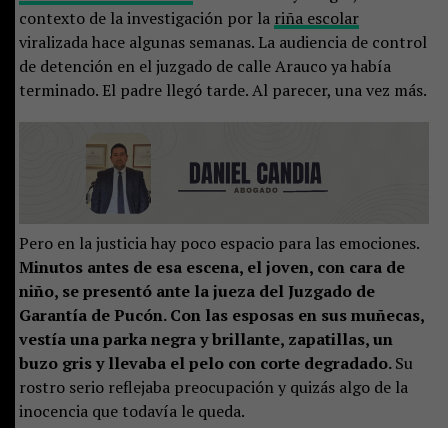
contexto de la investigación por la
riña escolar
viralizada hace algunas semanas. La audiencia de control
de detención en el juzgado de calle Arauco ya había
terminado. El padre llegó tarde. Al parecer, una vez más.
Pero en la justicia hay poco espacio para las emociones.
Minutos antes de esa escena, el joven, con cara de
niño, se presentó ante la jueza del Juzgado de
Garantía de Pucón. Con las esposas en sus muñecas,
vestía una parka negra y brillante, zapatillas, un
buzo gris y llevaba el pelo con corte degradado.
Su
rostro serio reflejaba preocupación y quizás algo de la
inocencia que todavía le queda.