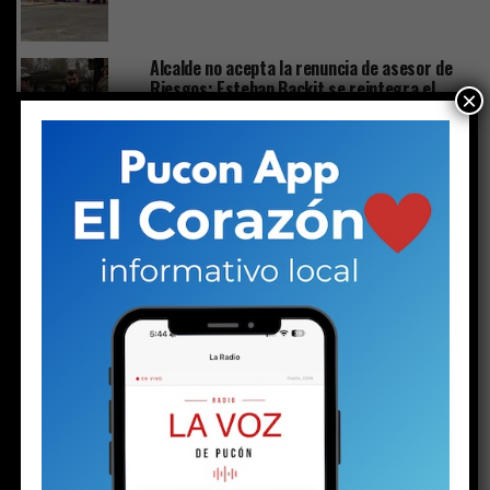
Alcalde no acepta la renuncia de asesor de
Riesgos: Esteban Backit se reintegra el
×
lunes
El poder del alcalde es de préstamo, no de
propiedad
CLICK TO COMMENT
ACTUALIDAD
Luego de la nevada viene el viento: