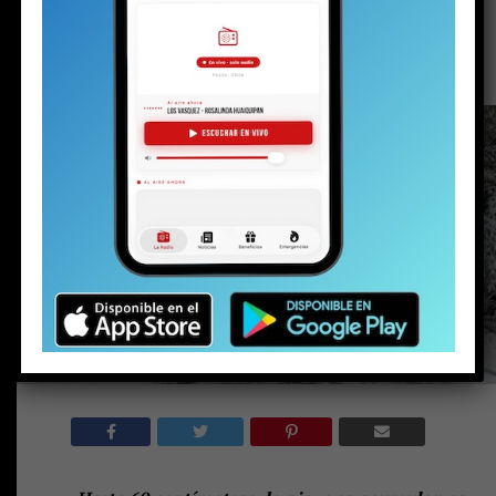
el invierno no da tregua en Pucón
Publicado
1 hora atrás
en
Agosto 8, 2026
Por
prensa