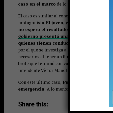
caso en el marco
de lo dispuesto en el artícul
El caso es similar al conocido a mediados de 
protagonista.
El joven, volvió de un viaje a
no espero el resultado y viajó a Temuco par
gobierno presentó una querella
por el mis
quienes tienen conductas que atenten en c
por el que se investiga a la seremi de Salud
Kat
necesarios al tener un funcionario positivo. L
brote que terminó con varios miembros del gob
intendente Víctor Manoli.
Con este último caso,
Pucón acumula 15 posit
emergencia.
A lo menos cuatro de ellos están
Share this: