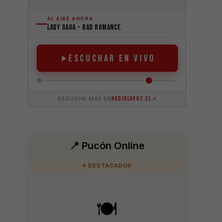
📍 Pucón Online
⭐ DESTACADOS
🍽️