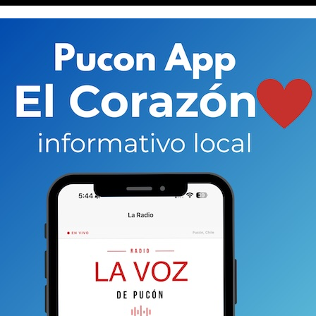
oles y fue informado por el departamento de Salud de la
hombre vive en el sector rural de Pucón y que
al.
Y fue allá donde se hizo el examen, pero no esperó el
a local a través de una funcionaria santiaguina.
El
otel Frontera de Temuco, lugar donde funciona una
La Voz…, que si bien no se ha recibido ninguna denuncia
ieron abrir una causa de oficio.
“He dispuesto que se
e de la fiscalía local de Pucón para indagar este