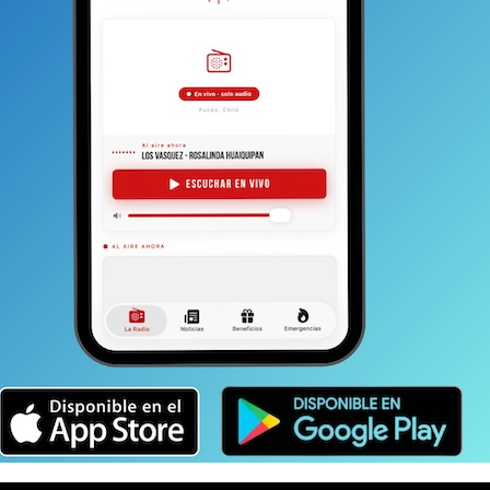
o 318 del código penal”, expuso el persecutor.
marzo y que tuvo a Tomás León Marinkovic como
 Brasil, presentó síntomas, se hizo un examen, pero
a luego dirigirse a Villarrica. En ese caso e
l
mo artículo 318 el que imputa delitos en torno a
ontra de la salubridad pública.
Es el mismo delito
ia Guzmán
, quien, en principio, no tuvo los cuidados
a misma Guzmán dio positivo para el virus y provocó un
ierno regional contaminados, entre ellos, el mismo
ivos para coronavirus Covid-19 en lo que va de la
 recuperados.