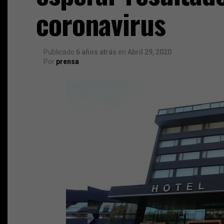
coronavirus
Publicado
6 años atrás
en
Abril 29, 2020
Por
prensa