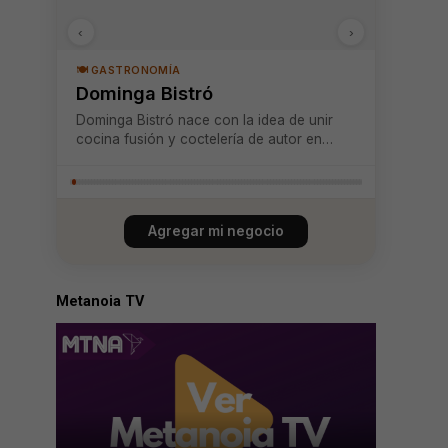
‹
›
🍽️ GASTRONOMÍA
Dominga Bistró
Dominga Bistró nace con la idea de unir
cocina fusión y coctelería de autor en
espacios donde la experiencia se vive con
todos los sentidos. Es un lugar con
carácter, dedicado al gusto por lo bien
hecho y a crear ambientes que invitan a
Agregar mi negocio
quedarse u...
Metanoia TV