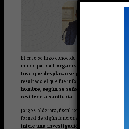
El caso se hizo conocido la tarde de este miérc
municipalidad,
organismo que señaló que el 
tuvo que desplazarse por trabajo a la capit
resultado el que fue informado a la salud públic
hombre, según se señaló, fue llevado al H
residencia sanitaria.
Jorge Calderara, fiscal jefe de Pucón, señaló a 
formal de algún funcionario público, igual decid
inicie una investigación de oficio por part