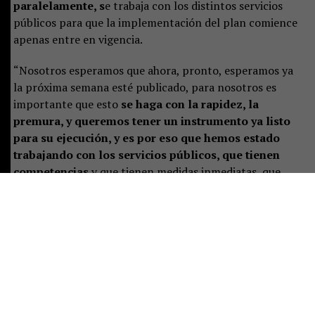
paralelamente, s
e trabaja con los distintos servicios
públicos para que la implementación del plan comience
apenas entre en vigencia.
“Nosotros esperamos que ahora, pronto, esperamos ya
la próxima semana esté publicado, para nosotros es
importante que esto
se haga con la rapidez, la
premura, y queremos tener un instrumento ya listo
para su ejecución, y es por eso que hemos estado
trabajando con los servicios públicos, que tienen
competencias
y que tienen medidas inmediatas, que
estén preparados para ya su implementación”, señaló.
Castillo destacó que el plan representa un desafío de
largo plazo, pero aseguró que las instituciones ya están
preparando las primeras acciones:
“Es un tremendo
desafío, es un trabajo a largo plazo, pero que
sabemos se ha hecho de manera responsable
, y eso
significa que están previstas ciertas acciones y un