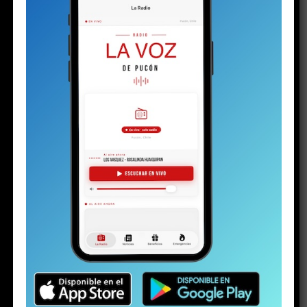
El silencio de los (no) inocentes
PuconApp completa su despliegue y ya está
disponible en Android
Solo a los 16: la vida del joven detenido con
un arma y drogas en la investigación por la
riña escolar
Plan de Descontaminación del Lago Villarrica
sería publicado la próxima semana o en los
próximos diez días
Los detalles inéditos del sumario por Caso
Sobresueldos: ex-Administrador y asesor
financiero del alcalde dicen que las