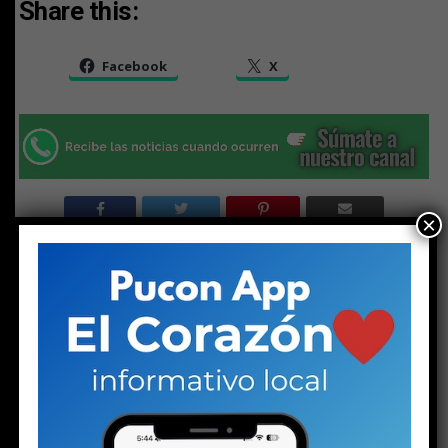
Share this:
Facebook
X
×
RELATED TOPICS:
DESTACADO
INVIERNO
NEVADA
PUCON
NO TE PIERDAS
Solo a los 16: la vida del joven detenido con un arma y
drogas en la investigación por la riña escolar
ESTO PODRÍA GUSTARTE