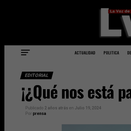
ACTUALIDAD
POLITICA
D
EDITORIAL
¡¿Qué nos está p
Publicado
2 años atrás
en
Julio 19, 2024
Por
prensa