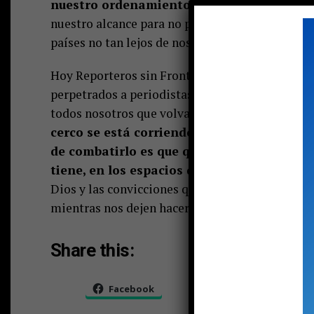
nuestro ordenamiento social.
No se puede a
nuestro alcance para no perder la sensibilidad 
países no tan lejos de nosotros.
Hoy Reporteros sin Fronteras nos entregó su ap
perpetrados a periodistas en México y Colombi
todos nosotros que volvamos a ser el país que r
cerco se está corriendo y si no lo paramos
de combatirlo es que quienes creen en el 
tiene, en los espacios que se encuentre, po
Dios y las convicciones que nos puso para seg
mientras nos dejen hacerlo.
Share this:
Facebook
X