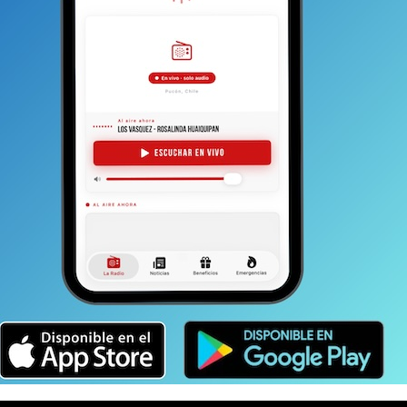
E EXPRESION
PRENSA
PUCON
TAMBIEN
El volcán y la industria del miedo
ODRÍA GUSTARTE