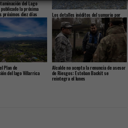
taminación del Lago
a publicado la próxima
s próximos diez días
Los detalles inéditos del sumario por
Caso Sobresueldos: ex-Administrador y
asesor financiero del alcalde dicen que
las remuneraciones fueron pactadas
con el jefe comunal
el Plan de
Alcalde no acepta la renuncia de asesor
ón del lago Villarrica
de Riesgos: Esteban Backit se
reintegra el lunes