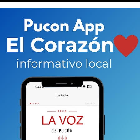
ceptar, todos debemos luchar con todo lo que esté a
y ser uno más de la cultura de inseguridad que viven
oyo y lo hizo junto con su preocupación por ataques
a. Hoy somos uno más de ese grupo, pero depende de
espeta el orden, la seguridad. Aún más en Pucón.
El
 hoy, el mal seguirá moviéndose. La única forma
bien asuman la responsabilidad personal que se
r hacer las cosas diferentes.
Nosotros confiamos en
uir entregándoles el mejor periodismo que podemos