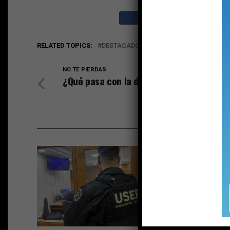
RELATED TOPICS:
DESTACADO
EDITORIAL
LIBERTAD D
NO TE PIERDAS
¿Qué pasa con la delincuencia?
ESTO P