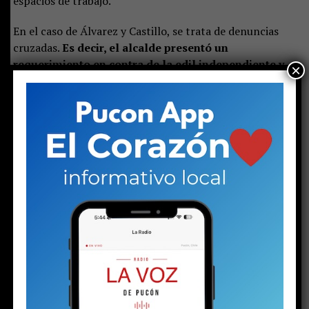
espacios de trabajo.
En el caso de Álvarez y Castillo, se trata de denuncias
cruzadas.
Es decir, el alcalde presentó un
requerimiento en contra de la edil independiente y, a
×
su vez, ella hizo lo propio en contra del jefe
comunal. Matus, en tanto, ingresó dos denuncias
contra Álvarez.
Se trata de una serie de acciones que
reflejan la tensa relación existente entre el alcalde y
parte del cuerpo colegiado.
Si bien este medio consultó a los tres involucrados,
solo
la representante del Partido Republicano se refirió
al tema. Sebastián Álvarez señaló que el asunto se
encuentra bajo un proceso de carácter confidencial,
por lo que no realizará declaraciones.
Castillo, en
tanto, también optó por no referirse a las denuncias.
Marina Matus fue la única que explicó los motivos de las
acciones que presentó contra el alcalde. “Esto responde