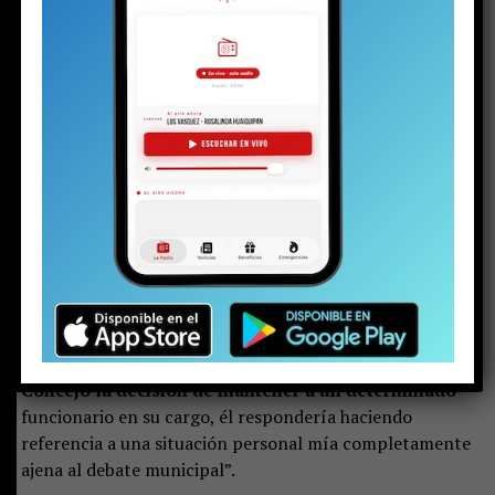
a una serie de situaciones que, desde mi perspectiva,
han
afectado gravemente el respeto institucional que
debe existir entre autoridades y el ejercicio de mi
labor como concejala. Desde el inicio de mi mandato
he percibido
conductas que considero impropias de
quien ejerce el cargo de alcalde, particularmente cuando
se dirigen hacia una autoridad electa y, más aún, cuando
esa autoridad es una mujer”, señaló.
En la misma línea, la concejala republicana agregó:
“Entre los hechos que motivan esta presentación se
encuentra una conversación en la que el alcalde, a
mi juicio, intentó inhibir el ejercicio de mi función
fiscalizadora al señalarme que, si yo abordaba en el
Concejo la decisión de mantener a un determinado
funcionario en su cargo, él respondería haciendo
referencia a una situación personal mía completamente
ajena al debate municipal”.