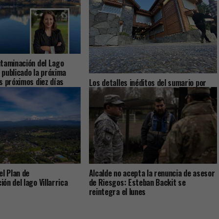
taminación del Lago
a publicado la próxima
s próximos diez días
Los detalles inéditos del sumario por
Caso Sobresueldos: ex-Administrador y
asesor financiero del alcalde dicen que
las remuneraciones fueron pactadas
con el jefe comunal
el Plan de
Alcalde no acepta la renuncia de asesor
ón del lago Villarrica
de Riesgos: Esteban Backit se
reintegra el lunes