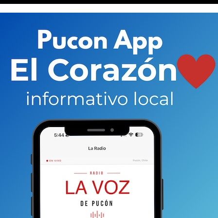
ntar sobre cómo ve a la comuna en materia de delitos.
 como la contaminación de Celco en el Río Cruces
sta Ismenia Puchard, entiende que el fenómeno
rco y el crimen organizado podría ser una molesta
todo luego del
doble homicidio
de los días previos a
oblación también ha aumentado considerablemente en el
 fiscal en Villarrica, nosotros viajábamos en
audiencias y hacernos cargo de los casos y las
bía fiscalía y tampoco había oficina así es que
 es que también conozco a la gente del tribunal y tengo
r manteniéndose”, dice la persecutora.
a:
“Pucón tiene una realidad delictual que es
comunes a la realidad nacional. Obviamente por la
te, los delitos contra la propiedad siempre han