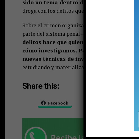
sido un tema dentro de la comuna.
También 
droga con los delitos que ello contempla”.
Sobre el crimen organizado, la fiscal Varela exp
parte del sistema penal – investigativo deban e
delitos hace que quienes investigamos deb
cómo investigamos. Para eso también la fi
nuevas técnicas de investigación y las qu
estudiando y materializando para poder tener é
Share this:
Facebook
X