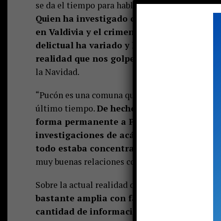
se da el tiempo para hablar con este medio y co
Quien ha investigado casos tan relevantes
en Valdivia y el crimen de la basquetboli
delictual ha variado y la irrupción del na
realidad que nos golpea en la cara. Sobre 
la Navidad.
“Pucón es una comuna que crece a diario. La p
último tiempo.
De hecho en mis inicios como
forma permanente a Pucón para tomar las 
investigaciones de acá. En esa época no ha
todo estaba concentrado en Villarrica.
Así
muy buenas relaciones con ellos y espero segui
Sobre la actual realidad delictual, Varela señal
bastante amplia con factores que yo creo 
cantidad de información flotante que exis