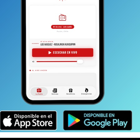
nuestra realidad delictual se ha visto enfrentada a la
lica que este tipo de delitos obliga a quienes forman
specializarse.
“La proliferación de este tipo de
amos adaptarnos a la investigación y a la forma
scalía nos capacita y nos instruye también en
e también,
por cierto, uno de manera personal debe ir
xito en nuestros objetivos”.