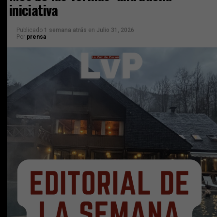
iniciativa
Publicado
1 semana atrás
en
Julio 31, 2026
Por
prensa