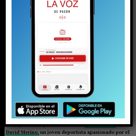
mucho más profundo.
El
joven vivía solo
en una pieza
arrendada en el centro de Pucón. En ese lugar, la
policía encontró una pistola calibre .22, municiones,
cocaína, marihuana y dinero en efectivo.
Según los
antecedentes expuestos por la Fiscalía, el arriendo era
financiado por su padre y existían indicios de una
eventual vinculación del adolescente con el tráfico de
drogas.
Lo que quedó al descubierto tras el
control de
detención fue mucho más que un delito. Detrás de
ese caso aparecieron el abandono, el desarraigo, la
ausencia de redes de protección y una relación
demasiado temprana con la violencia y las drogas.
Y
lo más inquietante es que cuesta creer que se trate de
una historia aislada.
En mayo del año pasado conocimos
la historia de
David Merino,
un joven deportista apasionado por el