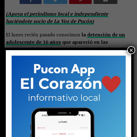
(Apoya el periodismo local e independiente
haciéndote socio de La Voz de Pucón)
El lunes recién pasado conocimos
la
detención de un
adolescente de 16 años
que apareció en las
imágenes de la
violenta pelea
registrada a fines de
×
julio en una plazoleta de Pucón. Un hecho
ampliamente difundido en redes sociales
y que
involucró a varios menores de edad, muchos de ellos
estudiantes.
Con el paso de las horas comenzaron a conocerse
antecedentes que transformaron ese episodio en algo