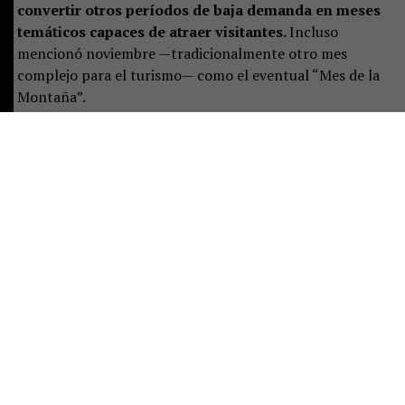
convertir otros períodos de baja demanda en meses
temáticos capaces de atraer visitantes.
Incluso
mencionó noviembre —tradicionalmente otro mes
complejo para el turismo— como el eventual “Mes de la
Montaña”.
El jefe comunal habló de construir una estrategia basada
en cinco meses temáticos, complementados con diez
“eventos imperdibles” distribuidos durante el año.
De
concretarse, esta planificación podría
transformarse, por fin, en una herramienta efectiva
para inclinar la balanza en la permanente y casi
eterna lucha por romper la estacionalidad que sufre
Pucón.
Desde esta tribuna valoramos este tipo de iniciativas,
donde el impulso nace desde el mundo privado y
encuentra respaldo en el sector público.
Porque el
éxito del “Mes de las Termas” no se explica por