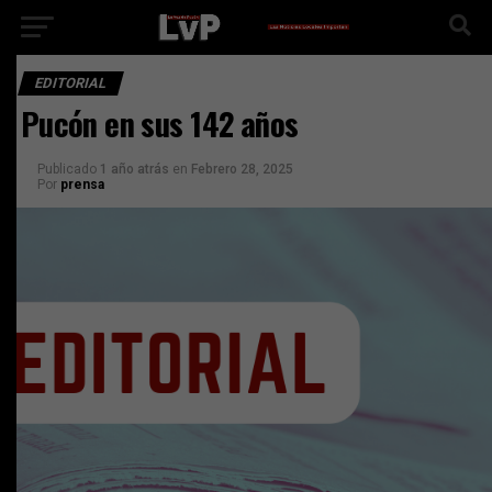
EDITORIAL
Pucón en sus 142 años
Publicado
1 año atrás
en
Febrero 28, 2025
Por
prensa