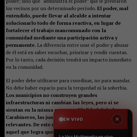
poder; sino que “administra el poder” que le prestaron
los vecinos por un determinado período.
El poder, mal
entendido, puede llevar al alcalde a intentar
solucionarlo todo de forma reactiva, en lugar de
fortalecer el trabajo mancomunado con la
comunidad mediante una participación activa y
permanente.
La diferencia entre usar el poder y abusar
de él está en saber escuchar, priorizar y rendir cuentas.
Por lo tanto, cada decisión tendrá un impacto inmediato
en la comunidad.
El poder debe utilizarse para coordinar, no para mandar.
No debe haber espacio para la terquedad ni la soberbia.
Los municipios no construyen grandes
infraestructuras ni cambian las leyes, pero sí se
sientan en la misma mesa con Vialidad, Salud,
Carabineros, las juntas de vecinos y otros actores
×
EN VIVO
relevantes. De este modo, el mejor gobernante es
aquel que logra que los demás aporten desde sus
La Voz Multimedia en vivo