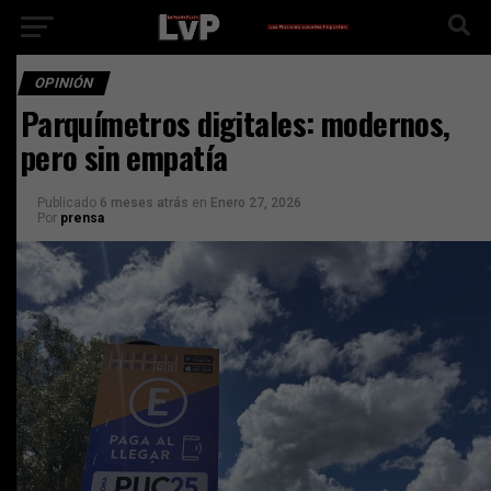
OPINIÓN
Parquímetros digitales: modernos,
pero sin empatía
Publicado
6 meses atrás
en
Enero 27, 2026
Por
prensa