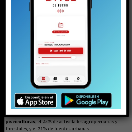
Latinoamérica aún no existen casos consolidados.
Solo el lago Ypacaraí, en Paraguay, cuenta con un plan
en vías de implementación, financiado por el Banco
Interamericano de Desarrollo (BID) con una inversión
de US$154 millones.
En todas estas experiencias
ha sido fundamental la
existencia de una gobernanza lacustre para el
manejo integrado de las cuencas, instituciones
técnicas competentes
y una importante inversión de
recursos públicos.
Es importante señalar que al lago Villarrica ingresan
aproximadamente 270 toneladas de fósforo al año.
De
ese total, un 52% corresponde a aportes de origen
natural y un 48% a fuentes de origen antrópico.
Dentro de estas últimas, el 54% proviene de las
pisciculturas,
el 25% de actividades agropecuarias y
forestales, y el 21% de fuentes urbanas.