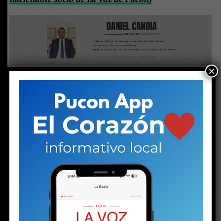
×
Si bien la
Contraloría General
de la República dio luz
verde
al Plan de Descontaminación del Lago
Villarrica, aún resta su publicación en el Diario
Oficial para que entre formalmente en vigencia.
El
desafío es enorme, ya que será el primer plan de este
tipo que se implementará en el país. Y ese desafío no es
solo económico, sino también profesional, técnico e
institucional.
A nivel internacional existen experiencias exitosas
de
descontaminación de lagos, como las de los lagos
Biwa (Japón), Constanza (Alemania), Washington
(Estados Unidos) y Leven (Escocia). Sin embargo, en