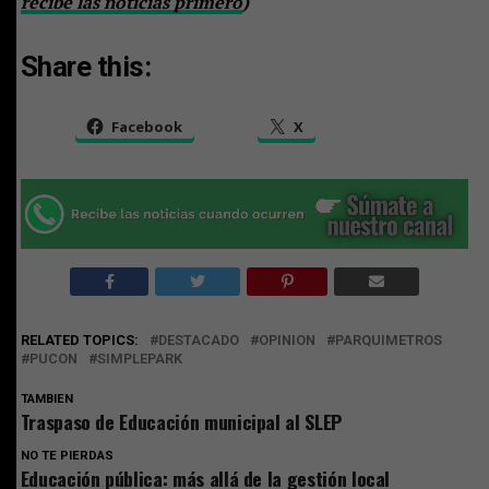
recibe las noticias primero
)
Share this:
Facebook
X
RELATED TOPICS:
DESTACADO
OPINION
PARQUIMETROS
PUCON
SIMPLEPARK
TAMBIEN
Traspaso de Educación municipal al SLEP
NO TE PIERDAS
Educación pública: más allá de la gestión local