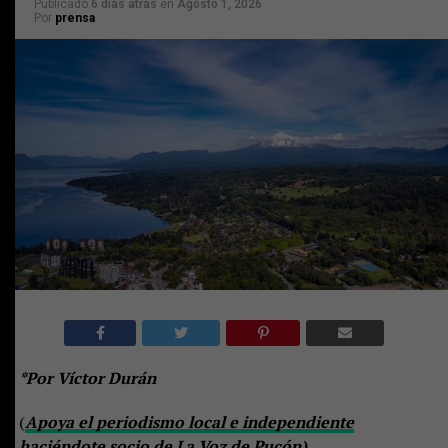
Publicado
6 días atrás
en
Agosto 1, 2026
Por
prensa
*Por Víctor Durán
(
Apoya el periodismo local e independiente
haciéndote socio de La Voz de Pucón)