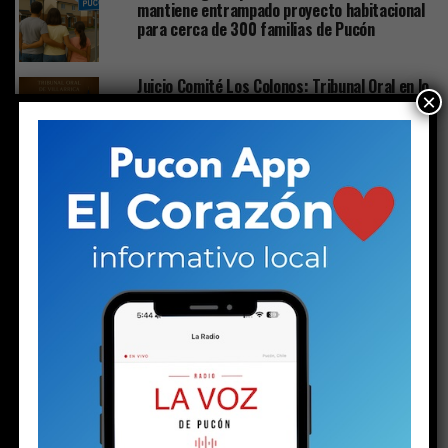
mantiene entrampado proyecto habitacional
para cerca de 300 familias de Pucón
Juicio Comité Los Colonos: Tribunal Oral en lo
×
Penal de Villarrica absuelve de cargos a los
imputados
Crisis de vivienda: Minvu abre una puerta
con potencial de despejar una de las
barreras más complejas para el proyecto de
comités Valle y Alto
Crisis de comités de vivienda: municipalidad
se la juega por la aprobación del Serviu sin
pasar por una votación de concejo
Crisis de Vivienda: comités Valle y Alto deben
tomar decisión clave en medio de compleja
maraña jurídica