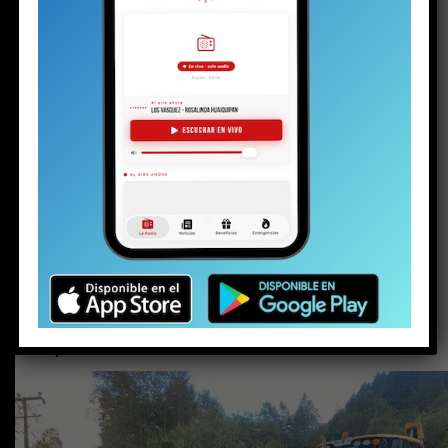
Alcalde acusa “mezquindad política” por
rechazo a terreno Serviu: concejala Castillo
tendrá el espacio para feria de
emprendedores
ACTUALIDAD
Temporal: alerta baja de “Roja” a
“Amarilla” y los caminos rurales es
el mayor foco de preocupación
Publicado
1 año atrás
en
Abril 23, 2025
Por
prensa