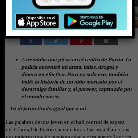
Arrendaba una pieza en el centro de Pucón. La
policía encontró un arma, balas, drogas y
dinero en efectivo. Pero no solo eso: también
halló la historia de un niño marcado por el
desarraigo familiar y, al parecer, capturado por
el mundo narco.
—
Lo dejaron tirado igual que a mí
.
Las palabras de una joven en el hall central de espera
del tribunal de Pucón suenan duras. Las escuchan otras
dos mujeres: una de mediana edad y otra mayor. Las tres