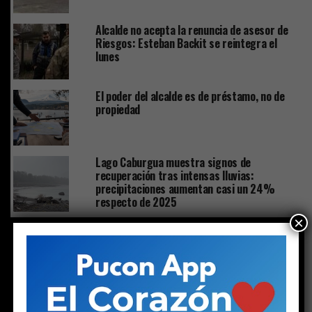
Alcalde no acepta la renuncia de asesor de
Riesgos: Esteban Backit se reintegra el
lunes
El poder del alcalde es de préstamo, no de
propiedad
Lago Caburgua muestra signos de
recuperación tras intensas lluvias:
precipitaciones aumentan casi un 24%
respecto de 2025
×
CLICK TO COMMENT