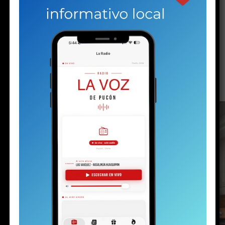
ACTUALIDAD
Solo a los 16: la vida del joven
detenido con un arma y drogas en la
investigación por la riña escolar
Publicado
1 día atrás
en
Agosto 5, 2026
Por
prensa