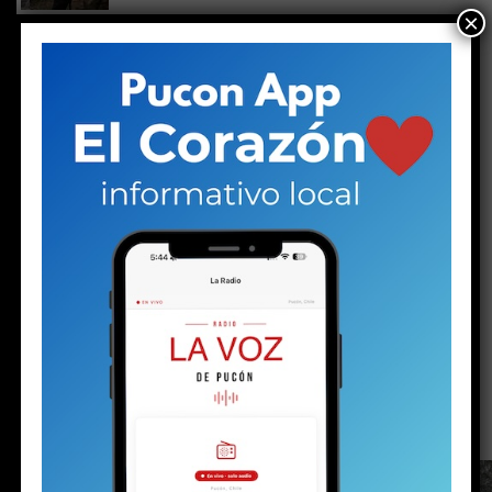
×
El poder del alcalde es de préstamo, no de
propiedad
CLICK TO COMMENT
ACTUALIDAD
Luego de la nevada viene el viento:
el invierno no da tregua en Pucón
Publicado
17 horas atrás
en
Agosto 8, 2026
Por
prensa