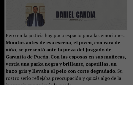
Pero en la justicia hay poco espacio para las emociones.
Minutos antes de esa escena, el joven, con cara de
niño, se presentó ante la jueza del Juzgado de
Garantía de Pucón. Con las esposas en sus muñecas,
vestía una parka negra y brillante, zapatillas, un
buzo gris y llevaba el pelo con corte degradado.
Su
rostro serio reflejaba preocupación y quizás algo de la
inocencia que todavía le queda.
La magistrada preguntó por un adulto responsable. Solo
estaba la mujer mayor, quien se presentó como la
madre, junto a las otras dos mujeres.
Ella se sentó al
lado del adolescente, pero pronto aclaró que no
vivía con él y que el joven residía con el padre. Sin