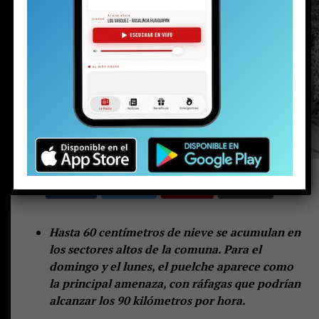
Hasta 60 centímetros de nieve se acumulan en
los sectores altos de la comuna. Para el
domingo y el lunes, el puelche aparece como
la principal amenaza, con ráfagas que podrían
alcanzar los 90 kilómetros por hora.