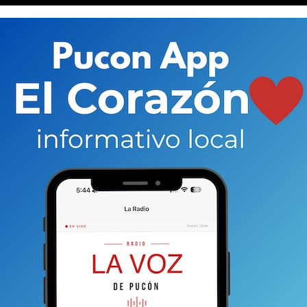
ce quien la integrará. Lo que sí se conoció fue la
go Larraín, quien valoró la iniciativa y adelantó que
a prestaremos toda la colaboración a esta
disposición de ésta no sólo para que su labor
entes que permitan a nuestra industria sortear
do hecho llegar a la redacción de La Voz…, el que a
riosa necesidad de tomar medidas urgentes para
gencia que enfrenta, la que tiene dramáticos impactos y
y cientos de proveedores pymes,
que son fuentes de
ionales y municipales, y de la actividad y