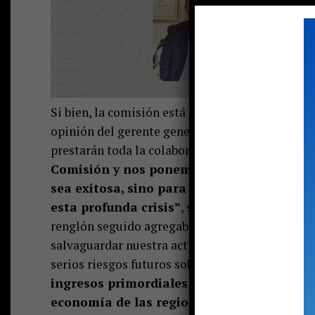
Si bien, la comisión está formada aún no se cono
opinión del gerente general de la empresa Rodri
prestarán toda la colaboración.
“Como compañí
Comisión y nos ponemos inmediatamente a 
sea exitosa, sino para lograr cambios urg
esta profunda crisis”
, sostuvo en un comunica
renglón seguido agregaba: “Hoy existe la impe
salvaguardar nuestra actividad frente a la emer
serios riesgos futuros sobre miles de empleos 
ingresos primordiales de los gobiernos reg
economía de las regiones en general”.