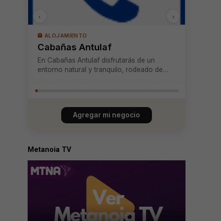
‹
›
🏨 ALOJAMIENTO
Cabañas Antulaf
En Cabañas Antulaf disfrutarás de un
entorno natural y tranquilo, rodeado de
bosque nativo, con vista privilegiada al
Volcán Villarrica y a pocos pasos del río
Trancura. A solo minutos del centro de
Pucón, nuestras cabañas están totalmente
Agregar mi negocio
equipad...
Metanoia TV