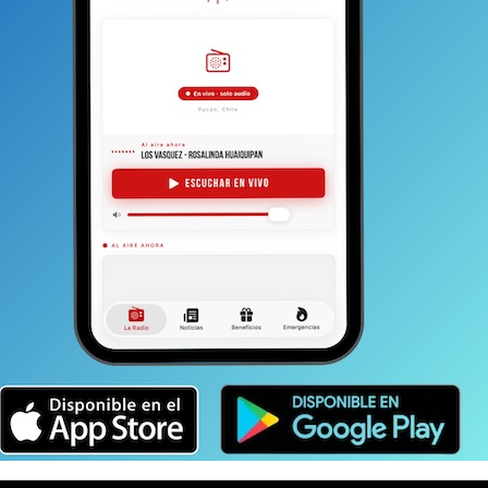
stria de parte de las autoridades, aunque aclaró que eso
e apoyo solicitado desde nuestra industria a las
en caso alguno aportes de recursos del estado-
o Procedimiento de Reorganización Judicial iniciado
ización, le pidió a la Superintendencia de
Casinos y
otorgadas en 2018 para los nuevos casinos de
n. O, en su alternativa, que la SCJ le otorgue tres
oyecto (ya tenía una prórroga de 12 meses que
enda la actual concesión en cinco años. Esto último es
a permitirles reponerse de los problemas económicos
l” y la crisis sanitaria provocada por el Covid-19.
y el alcalde sostuvieron una reunión de teletrabajo con
esta edición, seguían reunidos y se espera una
dad.