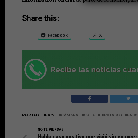
Share this:
Facebook
X
RELATED TOPICS:
CÁMARA
CHILE
DIPUTADOS
ENJO
NO TE PIERDAS
Habla caso positivo que viajó sin conocer