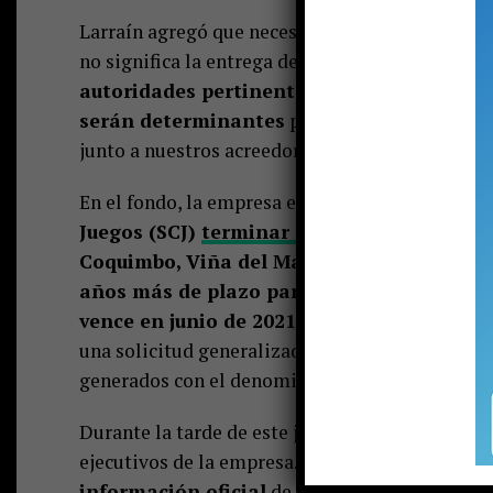
Larraín agregó que necesitan el apoyo a la indu
no significa la entrega de recursos:
“El urgent
autoridades pertinentes -que no sugieren 
serán determinantes
para el éxito de nuestr
junto a nuestros acreedores”.
En el fondo, la empresa en paralelo a la reorgan
Juegos (SCJ)
terminar con las concesiones
Coquimbo, Viña del Mar, Puerto Varas y Pucó
años más de plazo para materializar el pr
vence en junio de 2021)
y además que les exti
una solicitud generalizada de la industria par
generados con el denominado
“estallido socia
Durante la tarde de este jueves, los concejales 
ejecutivos de la empresa.
Hasta el cierre de 
información oficial
de parte de la municipali