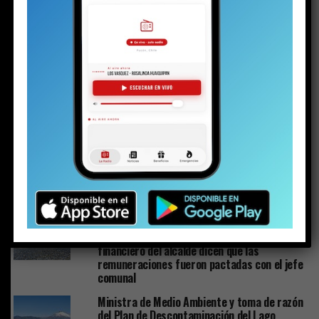
RELATED TOPICS:
ADOLESCENTE
DESTACADO
HISTORIA
PUCON
NO TE PIERDAS
Plan de Descontaminación del Lago Villarrica sería
publicado la próxima semana o en los próximos diez días
ESTO PODRÍA GUSTARTE
Plan de Descontaminación del Lago Villarrica
sería publicado la próxima semana o en los
próximos diez días
Los detalles inéditos del sumario por Caso
Sobresueldos: ex-Administrador y asesor
financiero del alcalde dicen que las
remuneraciones fueron pactadas con el jefe
comunal
Ministra de Medio Ambiente y toma de razón
del Plan de Descontaminación del Lago