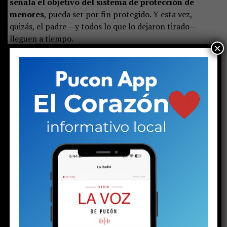
señala el objetivo del sistema de protección de
menores
, pueda ser por fin protegido. Y esta vez,
quizás, el padre —y todos lo que lo dejaron tirado—
lleguen a tiempo.
×
Apoya el periodismo local e independiente
haciéndote socio de La Voz de Pucón)
Share this:
Facebook
X