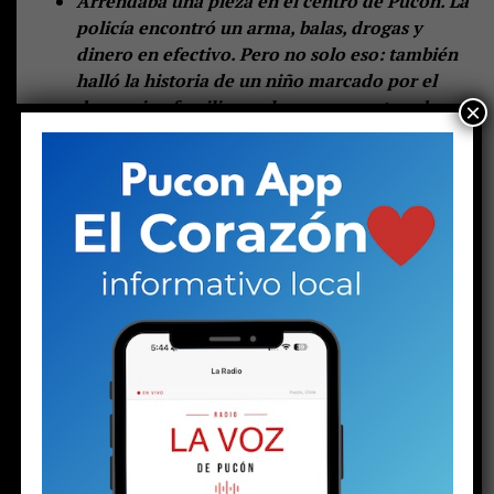
Arrendaba una pieza en el centro de Pucón. La
policía encontró un arma, balas, drogas y
dinero en efectivo. Pero no solo eso: también
halló la historia de un niño marcado por el
desarraigo familiar y, al parecer, capturado por
×
el mundo narco.
—
Lo dejaron tirado igual que a mí
.
Las palabras de una joven en el hall central de espera
del tribunal de Pucón suenan duras. Las escuchan otras
dos mujeres: una de mediana edad y otra mayor. Las tres
se muerden los labios, como haciendo un esfuerzo por
contener las lágrimas. Pero la mayor no puede.
Una
gota brota de sus ojos y rueda lentamente por su
mejilla, enrojecida por el frío invierno puconino. Su
rostro está endurecido. Se nota rabia, enojo e
impotencia. Quizás todo al mismo tiempo. Pero la
parte del enojo aumenta cuando un hombre llega a
su lado.
Ambos son los progenitores del
menor de 16