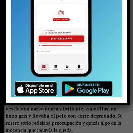
años detenido el martes
con un arma y drogas, en el
contexto de la investigación por la
riña escolar
viralizada hace algunas semanas. La audiencia de control
de detención en el juzgado de calle Arauco ya había
terminado. El padre llegó tarde. Al parecer, una vez más.
Pero en la justicia hay poco espacio para las emociones.
Minutos antes de esa escena, el joven, con cara de
niño, se presentó ante la jueza del Juzgado de
Garantía de Pucón. Con las esposas en sus muñecas,
vestía una parka negra y brillante, zapatillas, un
buzo gris y llevaba el pelo con corte degradado.
Su
rostro serio reflejaba preocupación y quizás algo de la
inocencia que todavía le queda.