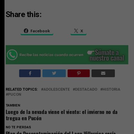
Share this:
Facebook
X
RELATED TOPICS:
ADOLESCENTE
DESTACADO
HISTORIA
PUCON
TAMBIEN
Luego de la nevada viene el viento: el invierno no da
tregua en Pucón
NO TE PIERDAS
Plan de Descontaminación del Lago Villarrica sería