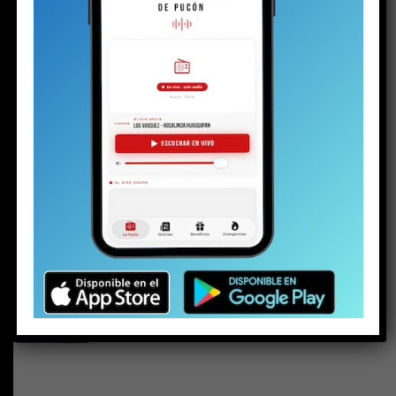
Solo a los 16: la vida del joven detenido con
un arma y drogas en la investigación por la
riña escolar
Plan de Descontaminación del Lago Villarrica
sería publicado la próxima semana o en los
próximos diez días
Los detalles inéditos del sumario por Caso
Sobresueldos: ex-Administrador y asesor
financiero del alcalde dicen que las
remuneraciones fueron pactadas con el jefe
comunal
Ministra de Medio Ambiente y toma de razón
del Plan de Descontaminación del Lago
Villarrica: “Una muy buena noticia para La
Araucanía y el país”