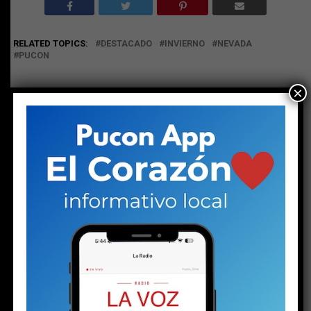
RELATED TOPICS:
DESTACADO
INVIERNO
NEVADA
PUCON
×
NO TE PIERDAS
Solo a los 16: la vida del joven detenido con un arma y
drogas en la investigación por la riña escolar
ESTO PODRÍA GUSTARTE
El silencio de los (no) inocentes
PuconApp completa su despliegue y ya está
disponible en Android