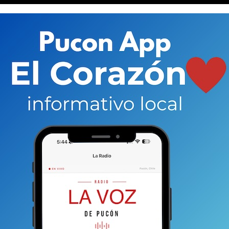
 y aportar con ideas para lograr el objetivo de “sacarle
amente, patentada por el concejal saliente Cristian
ia en la idea de abrir la cumbre.
onocer y felicitar a quienes hicieron posible el logro.
que el volcán Villarrica pueda ser sacado del sistema de
o han planteado, incluso, los expertos del
—por sus características— posea un sistema
los ascensos aún cuando la actividad sea mayor a los
principales de la administración municipal entrante,
ez. No hay que olvidar que el nuevo jefe comunal
tuación del volcán y las limitaciones establecidas por
rismo por lo que entiende las implicancias de esta
ice las expectativas generadas en campaña
 es grande en nuestro país y como ciudad no