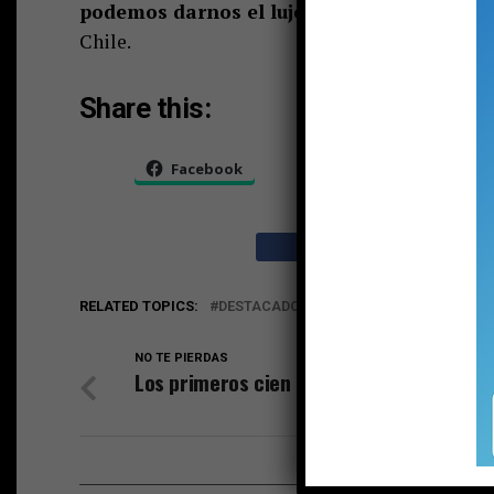
podemos darnos el lujo de perder el impor
Chile.
Share this:
Facebook
X
RELATED TOPICS:
DESTACADO
EDITORIAL
PUCON
V
NO TE PIERDAS
Los primeros cien días del nuevo alcalde
ESTO P