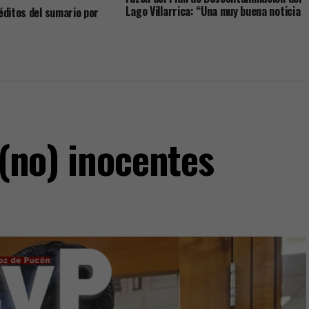
Lago Villarrica: “Una muy buena noticia
néditos del sumario por
para La Araucanía y el país”
dos: ex-Administrador y
ro del alcalde dicen que
iones fueron pactadas
munal
 (no) inocentes