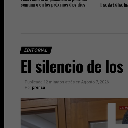
semana o en los próximos diez días
Los detalles i
Caso Sobresuel
asesor financie
las remunerac
con el jefe co
EDITORIAL
El silencio de los
Publicado
12 minutos atrás
en
Agosto 7, 2026
Por
prensa