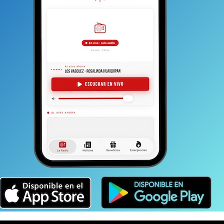
tante atractivo
que significa el volcán más activo de
OLCÁN
TAMBIEN
Elección de Gobernador en La Araucanía
ODRÍA GUSTARTE