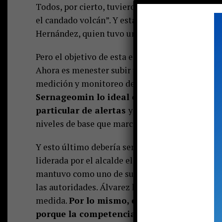
Todos, por cierto, tuvieron que ceder posiciones
el candado volcán”. Y esta última frase, práctic
Hernández, quien tuvo una permanente insistenc
Pero el objetivo de esta editorial no es sólo rec
Ahora es menester subir un peldaño y propiciar 
medición y monitoreo de volcanes.
Tal como l
Sernageomin lo ideal es que el Villarrica 
particular de alertas
y medición que permita 
niveles de base que marcan la “Alerta Verde”.
Y esto último debería ser uno de los objetivos 
liderada por el alcalde electo, Sebastián Álvar
mantuvo como uno de sus temas de campaña la si
las autoridades. Álvarez ha estado ligado al tu
medida.
Por lo mismo, esperamos material
porque la competencia por atraer turistas