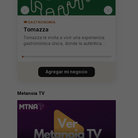
‹
›
🍽️ GASTRONOMÍA
Tomazza
Tomazza te invita a vivir una experiencia
gastronómica única, donde la auténtica
esencia de Roma se refleja en cada slice
de nuestra pizza al taglio. Rápida y
práctica, cada porción está lista en tan
solo 2 minutos, permitiéndote elegir tu
Agregar mi negocio
corte f...
Metanoia TV