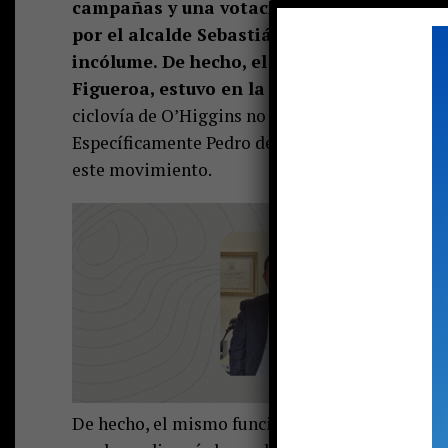
campañas y una votación de los ediles una
por el alcalde Sebastián Álvarez, el tramo
incólume. De hecho, el jefe de la Secretarí
Figueroa, estuvo en la reunión para entre
ciclovía de O’Higgins no está pensado como un r
Específicamente Pedro de Valdivia. Y esto, se exp
este movimiento.
De hecho, el mismo funcionario estuvo la noche