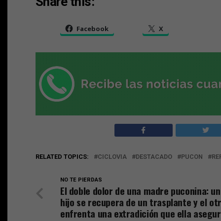
Share this:
Facebook
X
RELATED TOPICS:
CICLOVIA
DESTACADO
PUCON
RE
NO TE PIERDAS
El doble dolor de una madre puconina: un
hijo se recupera de un trasplante y el ot
enfrenta una extradición que ella asegu