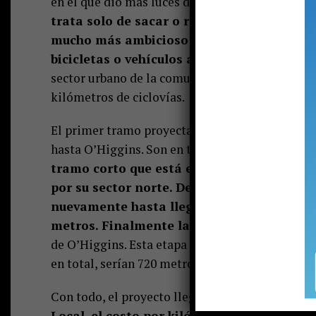
en el que dio más luces de lo que viene o, al m
trata solo de sacar o reemplazar un tramo
mucho más ambicioso que busca ampliar el 
bicicletas o vehículos a tracción humana.
E
sector urbano de la comuna (principalmente el
kilómetros de ciclovías.
El primer tramo proyectado va por el sector po
hasta O’Higgins. Son en total 860 metros.
Ese t
tramo corto que está en Perú y gira hacia 
por su sector norte. Desde ahí avanza hast
nuevamente hasta llegar a Variante Inter
metros. Finalmente la de Pedro de Valdivi
de O’Higgins. Esta etapa partiría en Colo Colo y
en total, serían 720 metros.
Con todo, el proyecto llega a los 2.080 metros.
Local, el costo por kilómetro de ciclovía s