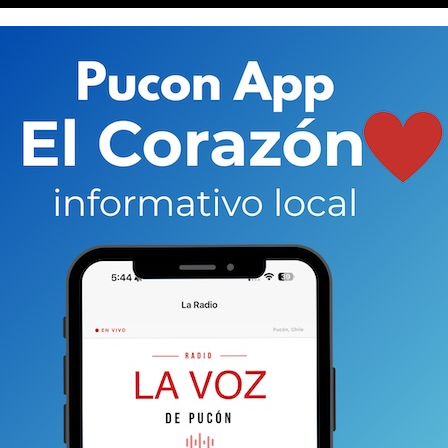
 vez entrada la nueva administración liderada
 por la principal arteria de la comuna se mantenía
a de Planificación Comunal (Secplac), Alexis
gar algunos elementos clave.
¿El principal? Sacar la
etiro total, sino que como un traslado hacia otra vía.
licó, en la línea de la
consulta ciudadana
que aprobó
 del lunes en el
programa de este medio Mirada Local
,