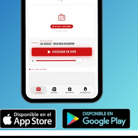
enos, se pretende en este ámbito. Lo primero.
No se
 de ciclovía de O’Higgins; sino que un proyecto
espectro de espacio para la circulación de
n los hechos, son tres tramos nuevos que dejarían al
 denominado casco histórico) con un poco más de dos
niente de calle Colo Colo desde Variante Internacional
ramo conecta con Sebastián Engler a través de un
el sur a los pocos metros para integrarse a Engler
a llegar a Ansorena y gira hacia el sur
nacional donde termina. En total son otros 500
a que sería
, en los hechos la que reemplazaría el tramo
 terminaría en Caupolicán. Correría por el lado norte y,
De acuerdo a lo señalado por Figueroa en Mirada
e calcula en alrededor de los $200 millones. Es