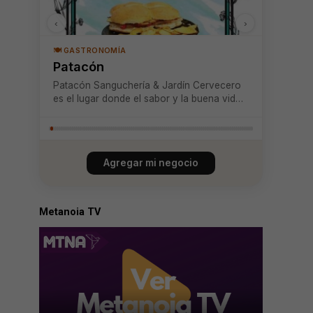
‹
›
🍽️ GASTRONOMÍA
Patacón
Patacón Sanguchería & Jardín Cervecero
es el lugar donde el sabor y la buena vida
se encuentran en Pucón. Aquí disfrutarás
de sánguches caseros preparados con
marraqueta artesanal, combinados con
una propuesta gastronómica llena de
Agregar mi negocio
carácter y fres...
Metanoia TV