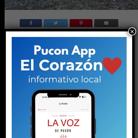
×
Tanto Francisco Torres como Iván Soriano
sostienen, de acuerdo con la denominada
“vista fiscal” redactada por la investigadora
del caso, que Sebastián Álvarez conocía los
montos de las remuneraciones consideradas
por la propia Contraloría como
“desproporcionadas”. En una entrevista
concedida en marzo, el líder del aparato
público local señaló que solo se enteró de esas
cifras con el primer informe del organismo
contralor.
(Apoya el periodismo local e independiente
haciéndote socio de La Voz de Pucón)