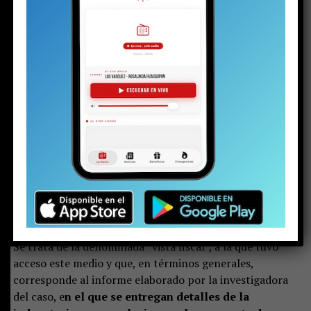
El denominado
“Caso Sobresueldos”
sigue su curso. Tras
conocerse el
decreto del sumario
que lleva adelante la
fiscal del proceso y secretaria municipal, Gladiela Matus
—en el que, entre otras medidas, se destituye al ex
Administrador Municipal, Francisco Torres, y se deja
sin sanción a los tres trabajadores a honorarios
cuestionados en el proceso—
, nuevos antecedentes
salen a la luz.
Se trata de la denominada “vista fiscal”, a la que tuvo
acceso este medio y que, en términos generales,
corresponde al informe elaborado por la investigadora
del caso, e
n el que se entregan detalles de la