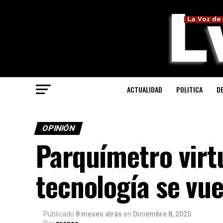
ACTUALIDAD
POLITICA
D
OPINIÓN
Parquímetro virt
tecnología se vu
Publicado
8 meses atrás
en
Diciembre 8, 2025