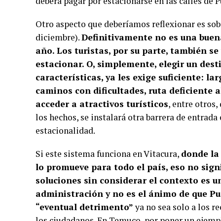
deberá pagar por estacionarse en las calles de Pu
Otro aspecto que deberíamos reflexionar es sob
diciembre).
Definitivamente no es una buen
año. Los turistas, por su parte, también s
estacionar. O, simplemente, elegir un des
características, ya les exige suficiente: la
caminos con dificultades, ruta deficiente 
acceder a atractivos turísticos
, entre otros
los hechos, se instalará otra barrera de entrada
estacionalidad.
Si este sistema funciona en Vitacura,
donde la 
lo promueve para todo el país, eso no sign
soluciones sin considerar el contexto es u
administración y no es el ánimo de que Pu
“eventual detrimento”
ya no sea solo a los r
los ciudadanos. En Temuco, por poner un ejemplo