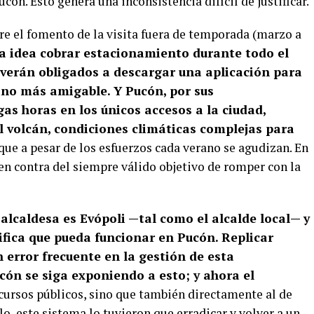
cón. Esto genera una inconsistencia difícil de justificar.
re el fomento de la visita fuera de temporada (marzo a
a idea cobrar estacionamiento durante todo el
e verán obligados a descargar una aplicación para
tino más amigable. Y Pucón, por sus
rgas horas en los únicos accesos a la ciudad,
al volcán, condiciones climáticas complejas para
, que a pesar de los esfuerzos cada verano se agudizan. En
 en contra del siempre válido objetivo de romper con la
alcaldesa es Evópoli —tal como el alcalde local— y
ifica que pueda funcionar en Pucón. Replicar
n error frecuente en la gestión de esta
cón se siga exponiendo a esto; y ahora el
ecursos públicos, sino que también directamente al de
, este sistema lo tuvieron que erradicar y volver a un