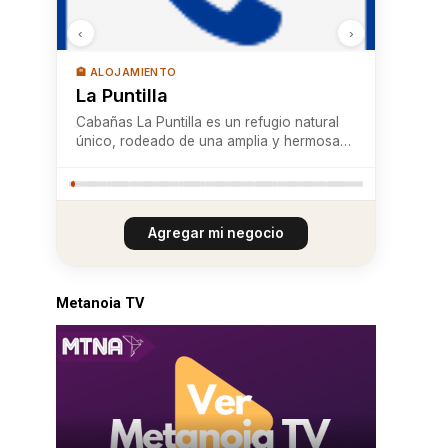
‹
›
🎿 ACTIVIDADES Y TOURS
Pucón Indómito
Termas Pucón Indómito es un refugio
natural de descanso y bienestar, ubicado a
solo 24 km de Pucón, en un entorno
rodeado de vegetación nativa y aire puro
de la cordillera. Este complejo termal invita
a disfrutar de sus piscinas al aire libre con
Agregar mi negocio
...
Metanoia TV