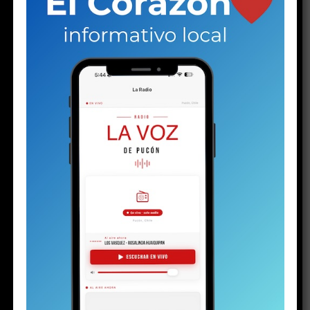
pasaje Chiguayante y Camino Internacional. Entre
los caminos, lo más complicado es en la Subida
Krause en Los Riscos, donde la lluvia dejó grietas de
casi 1,5 metros de profundidad.
En todo lo anterior
trabaja el equipo de la Unidad de Gestión de Riesgos y
Desastres de la municipalidad, liderada por Esteban
Backit, quien ha estado frente a la contingencia desde
que comenzó el lunes.
Alcalde y el temporal