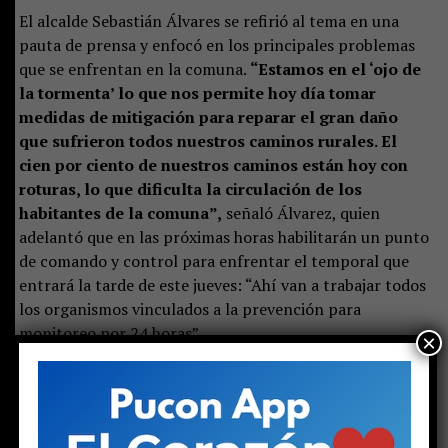
El alcalde Sebastián Álvares se refirió al tema en una
pauta de prensa y enfocó en los principales problemas
que se enfrentan en la comuna.
“Estamos en el ‘ojo de
la tormenta’ lo que nos permite hoy día tomar
medidas de mitigación para reparar el gran daño
que sufrieron todos nuestros caminos rurales. El
cien por ciento de nuestros caminos están hoy con
roturas, lo que dificulta la circulación de los
habitantes de la comuna”,
señaló Álvarez, quien
adelantó que en las próximas horas habilitarán un punto
de comando y control para enfrentar el temporal que
entrará la tarde de este jueves: “Ahí van a trabajar todos
los organismos vinculados a la prevención para
monitoreo por 24 horas”.
×
En el resto del resumen, se explicó que en la comuna hay
14 casas complicadas por los efectos del agua en
diversos sectores como en la
Cordillera Alta y Baja,