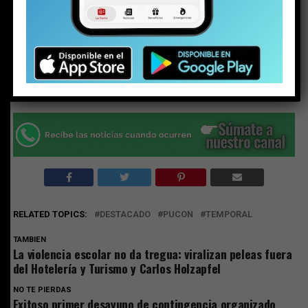
Share this:
Facebook
X
RELATED TOPICS:
DESTACADO
PUCON
TEMPORAL
TAMBIEN
La violencia escolar no da tregua: viralizan peleas fuera
del Hotelería y Turismo y Carlos Holzapfel
NO TE PIERDAS
Exitoso primer desayuno de contingencia organizado