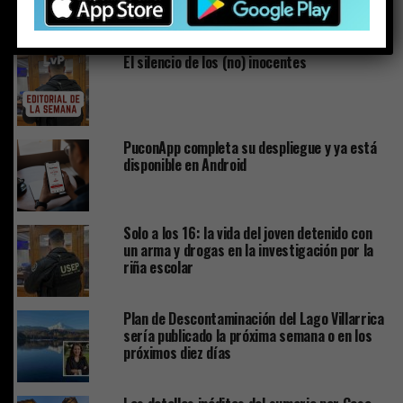
ESTO PODRÍA GUSTARTE
El silencio de los (no) inocentes
PuconApp completa su despliegue y ya está
disponible en Android
Solo a los 16: la vida del joven detenido con
un arma y drogas en la investigación por la
riña escolar
Plan de Descontaminación del Lago Villarrica
sería publicado la próxima semana o en los
próximos diez días