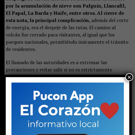
por la acumulación de nieve son Palguín, Llancafil,
El Papal, La Barda y Huife, entre otros. Al cierre de
esta nota, la principal complicación,
además del corte
de energía, era el despeje de las rutas. El camino al
volcán fue cerrado para visitantes, al igual que los
parques nacionales, permitiéndo únicamente el tránsito
de residentes.
El llamado de las autoridades es a extremar las
precauciones y evitar salir si no es estrictamente
×
necesario.
La alerta también se mantiene para el
domingo y el lunes debido al viento y a las bajas
temperaturas. La formación de hielo en las rutas
aparece como la principal amenaza.
Todo esto, en
medio de uno de los inviernos más duros que ha vivido la
Zona Lacustre de La Araucanía.
(
Hazte miembro de nuestro canal de Whatsapp y
recibe las noticias primero
)