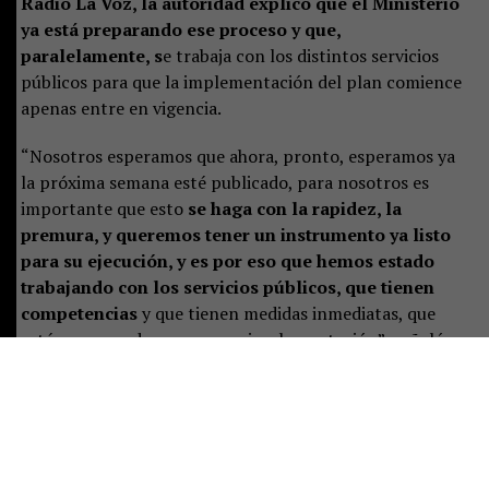
Radio La Voz, la autoridad explicó que el Ministerio
ya está preparando ese proceso y que,
paralelamente, s
e trabaja con los distintos servicios
públicos para que la implementación del plan comience
apenas entre en vigencia.
“Nosotros esperamos que ahora, pronto, esperamos ya
la próxima semana esté publicado, para nosotros es
importante que esto
se haga con la rapidez, la
premura, y queremos tener un instrumento ya listo
para su ejecución, y es por eso que hemos estado
trabajando con los servicios públicos, que tienen
competencias
y que tienen medidas inmediatas, que
estén preparados para ya su implementación”, señaló.
Castillo destacó que el plan representa un desafío de
largo plazo, pero aseguró que las instituciones ya están
preparando las primeras acciones:
“Es un tremendo
desafío, es un trabajo a largo plazo, pero que