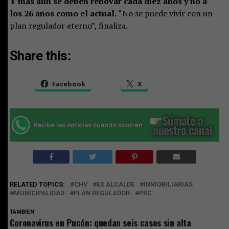
Y más aún se deben renovar cada diez años y no a
los 26 años como el actual.
“No se puede vivir con un
plan regulador eterno”, finaliza.
Share this:
Facebook
X
RELATED TOPICS:
CHV
EX ALCALDE
INMOBILIARIAS
MUNICIPALIDAD
PLAN REGULADOR
PRC
TAMBIEN
Coronavirus en Pucón: quedan seis casos sin alta