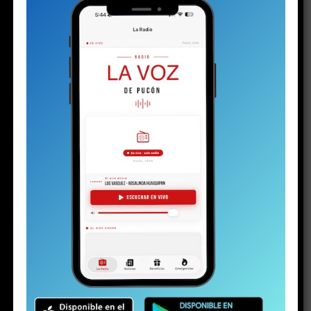
Share this:
Facebook
X
RELATED TOPICS:
DESTACADO
INVIERNO
NEVADA
PUCON
NO TE PIERDAS
Solo a los 16: la vida del joven detenido con un arma y
drogas en la investigación por la riña escolar