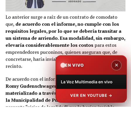
Lo anterior surge a raíz de un contrato de comodato
que,
de acuerdo con el informe, no cumple con los
requisitos legales, por lo que se debería transitar a
un sistema de arriendo. Esa modalidad, sin embargo,
elevaría considerablemente los costos
para estos
emprendedores puconinos, quienes aseguran que, de
concretarse, haría inviable su permanencia en el
×
EN VIVO
recinto.
De acuerdo con el informe
redactado por la abogada
La Voz Multimedia en vivo
Romy Gudenschwager, el actual vínculo,
materializado a través de un comodato otorgado por
VER EN YOUTUBE →
la Municipalidad de Pucón
al Centro Artesanal Pucón,
presenta “vicios de legalidad” que lo harían inviable.
“La administración de la Municipalidad, representada
por el alcalde, tiene el deber imperativo de resguardar el