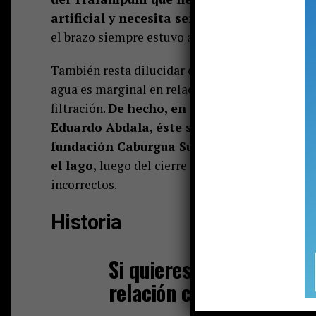
artificial y necesita ser restaurado;
aunque 
el brazo siempre estuvo ahí.
También resta dilucidar el real aporte que el br
agua es marginal en relación a todo el volumen 
filtración.
De hecho, en una entrevista reali
Eduardo Abdala, éste señaló que
el estudi
fundación Caburgua Sustentable —que estab
el lago,
luego del cierre del brazo era conside
incorrectos.
Historia
Si quieres conocer la hist
relación con el lago Cab