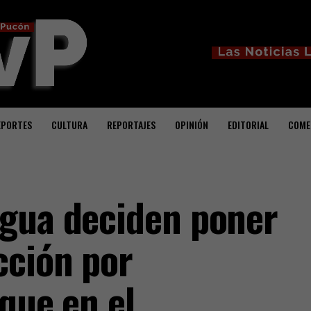
EPORTES
CULTURA
REPORTAJES
OPINIÓN
EDITORIAL
COME
rgua deciden poner
cción por
ique en el