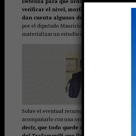
Defensa para que ordene a La Armada reali
verificar el nivel, morfología, ubicación y
dan cuenta algunos de los estudios realiza
por el diputado Mauricio Ojeda, quien señaló qu
materializar un estudio de este tipo.
Sobre el eventual recurso, tanto el alcalde como
acompañarlo con una orden de no innovar que de
decir, que todo quede como está actualmen
del Trafampulli que llega al Caburgua es na