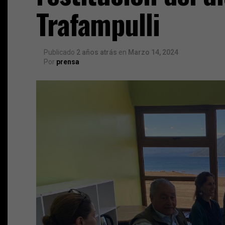
Trafampulli
Publicado
2 años atrás
en
Marzo 14, 2024
Por
prensa