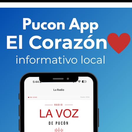
zar un sondeo al lecho del cuerpo de agua y
 magnitud de la evidente filtración subacuática que
dos al respecto.
Esto último fue apoyado, entre otros,
e tiene gestiones avanzadas en la capital para
 la directora Jurídica establecieron la necesidad de
tenga cualquier acción en torno al cierre del brazo.
Es
te para definir la pregunta de fondo: ¿el brazo
tural o artificial? Esto, porque según la DGA es