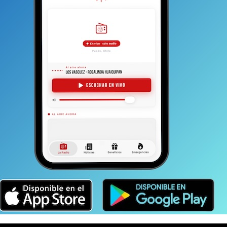
hay lugareños y testimonios que enfocan en torno a que
azo tiene al lago; ya que según la DGA, el ingreso de
de agua que se pierde por la evaporación y la eventual
zada por LVP al director regional de la DGA,
o de la Universidad Austral (Uach)
ordenado por la
lecía que el nivel de agua que dejó de entrar en
rable y trascendente— partía con premisas y datos
oria del brazo del río y su
urgua,
puedes hacer clic aquí.