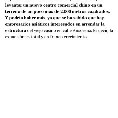
levantar un nuevo centro comercial chino en un
terreno de un poco más de 2.000 metros cuadrados.
Y podría haber más, ya que se ha sabido que hay
empresarios asiáticos interesados en arrendar la
estructura
del viejo casino en calle Ansorena. Es decir, la
expansión es total y en franco crecimiento.
Carolina Ruiz, jefa de la dirección de Desarrollo
Económico, Fomento y Turismo de la municipalidad de
Pucón, sostiene que es un fenómeno nuevo, pero que su
existencia denota que existe un mercado para ellos,
principalmente, por el crecimiento de la comuna.
“Tenemos que entender que este tipo de negocios y,
en general, todos los negocios antes de abrir deben