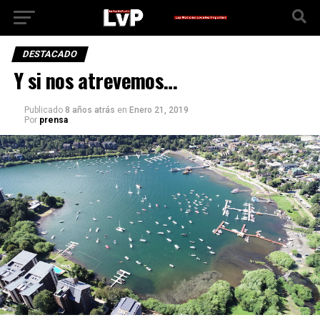
DESTACADO
Y si nos atrevemos…
Publicado
8 años atrás
en
Enero 21, 2019
Por
prensa