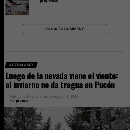
propiedad
CLICK TO COMMENT
ACTUALIDAD
Luego de la nevada viene el viento:
el invierno no da tregua en Pucón
Publicado
8 horas atrás
en
Agosto 8, 2026
Por
prensa