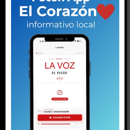
RELATED TOPICS:
DESTACADO
INVIERNO
NEVADA
PUCON
NO TE PIERDAS
Solo a los 16: la vida del joven detenido con un arma y
drogas en la investigación por la riña escolar
ESTO PODRÍA GUSTARTE
El silencio de los (no) inocentes
PuconApp completa su despliegue y ya está
disponible en Android