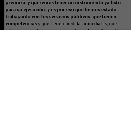
premura, y queremos tener un instrumento ya listo
para su ejecución, y es por eso que hemos estado
trabajando con los servicios públicos, que tienen
competencias
y que tienen medidas inmediatas, que
estén preparados para ya su implementación”, señaló.
Castillo destacó que el plan representa un desafío de
largo plazo, pero aseguró que las instituciones ya están
preparando las primeras acciones:
“Es un tremendo
desafío, es un trabajo a largo plazo, pero que
sabemos se ha hecho de manera responsable
, y eso
significa que están previstas ciertas acciones y un
trabajo permanente para poder implementar de buena
manera este instrumento”.
Consultada sobre si la publicación era una decisión ya
adoptada, la seremi indicó que solo restan los plazos
administrativos para el envío al Diario Oficial.
“Sí, o sea,
el tema de los días ahí, uno tiene que mandarlo con