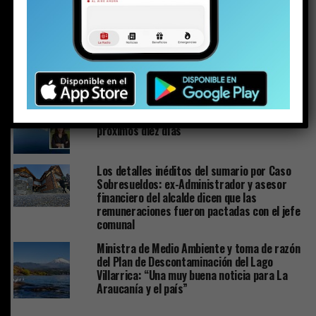
Solo a los 16: la vida del joven detenido con
un arma y drogas en la investigación por la
riña escolar
Plan de Descontaminación del Lago Villarrica
sería publicado la próxima semana o en los
próximos diez días
Los detalles inéditos del sumario por Caso
Sobresueldos: ex-Administrador y asesor
financiero del alcalde dicen que las
remuneraciones fueron pactadas con el jefe
comunal
Ministra de Medio Ambiente y toma de razón
del Plan de Descontaminación del Lago
Villarrica: “Una muy buena noticia para La
Araucanía y el país”