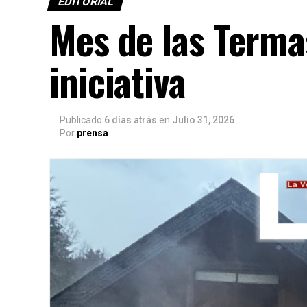
EDITORIAL
Mes de las Terma
iniciativa
Publicado
6 días atrás
en
Julio 31, 2026
Por
prensa