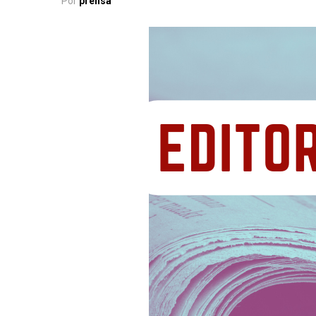
Por
prensa