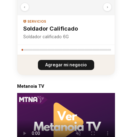
‹
›
🛍️ COMERCIO Y ARTESANÍA
Territorio Sur Chile
Territorio Sur Chile es un emprendimiento
de diseño gráfico y confección textil
basado en upcycling, que crea piezas con
estampados inspirados en la flora, fauna y
culturas del sur de Chile. Rescata la
memoria local con productos sustentables
Agregar mi negocio
y hechos a mano.
Metanoia TV