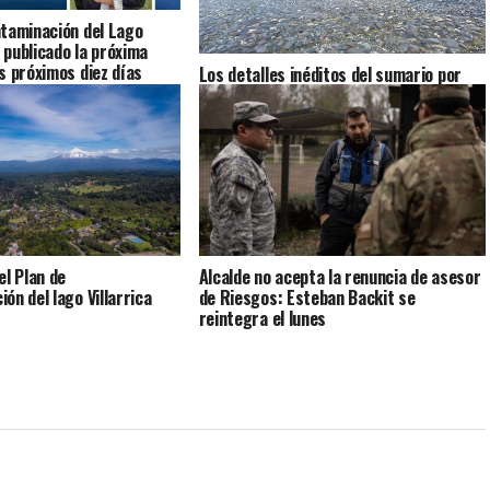
taminación del Lago
a publicado la próxima
s próximos diez días
Los detalles inéditos del sumario por
Caso Sobresueldos: ex-Administrador y
asesor financiero del alcalde dicen que
las remuneraciones fueron pactadas
con el jefe comunal
el Plan de
Alcalde no acepta la renuncia de asesor
ón del lago Villarrica
de Riesgos: Esteban Backit se
reintegra el lunes