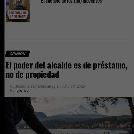
El silencio de los (no) inocentes
OPINIÓN
El poder del alcalde es de préstamo,
no de propiedad
Publicado
2 semanas atrás
en
Julio 30, 2026
Por
prensa