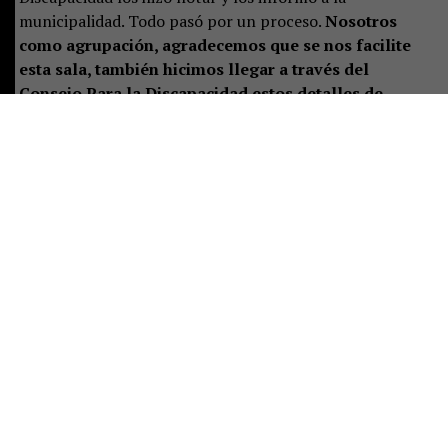
municipalidad. Todo pasó por un proceso.
Nosotros
como agrupación, agradecemos que se nos facilite
esta sala, también hicimos llegar a través del
Consejo Para la Discapacidad estos detalles de
cuando llovía: había goteras, no había cortinas en
los ventanales, no hay baños para personas con
movilidad reducida, no hay calefacción por lo que
llevábamos estufas eléctricas las cuales también se
mojaron y supongo que ya no sirven”
, explicó Ximena
Aldana, madre de una menor con síndrome de Down y
parte de la agrupación Down Tea Pucón Sur.
¿Lo último? Una carta que el Consejo Para la
Discapacidad hizo llegar al alcalde, Carlos Barra, el
pasado seis de junio.
Ahí se establecían los mismos
problemas que denunció Ximena Aldana. “Se
trasladó a unas nuevas dependencias, las cuales se
nos prometió que cumplirían con las condiciones y a