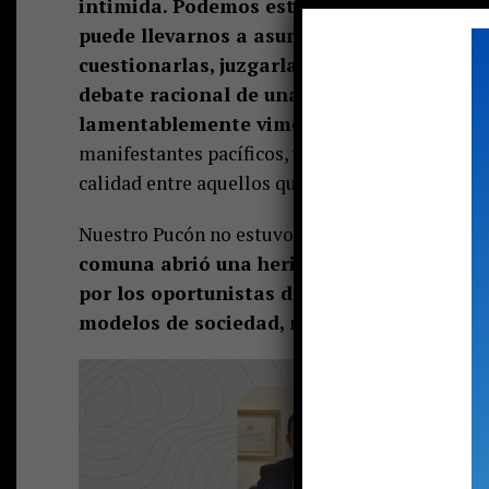
intimida. Podemos estar en las antípodas
puede llevarnos a asumir posiciones beli
cuestionarlas, juzgarlas y por qué no, atac
debate racional de una sociedad, pero no 
lamentablemente vimos abundante este a
manifestantes pacíficos, violencia contra el que
calidad entre aquellos que buscaban dirigir el p
Nuestro Pucón no estuvo exento de divisiones, 
comuna abrió una herida que no habíamos 
por los oportunistas de siempre que buscan
modelos de sociedad,
modelo social en donde 