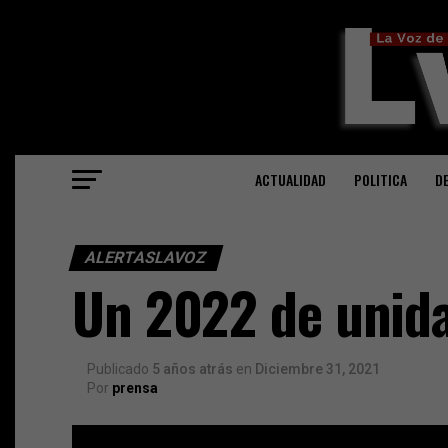
ACTUALIDAD
POLITICA
D
ALERTASLAVOZ
Un 2022 de unid
Publicado
5 años atrás
en
Diciembre 31, 2021
Por
prensa