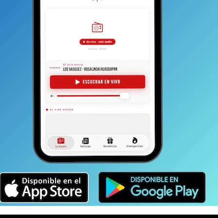
mos aprender de las divisiones del pasado para pensar
s que rentan de nuestros conflictos, de los que
ellos se benefician. Hay buitres del odio que
licos. Un 2022 de unidad resulta necesario. Las
aron y por consecuencia debemos reencontrarnos
,
a. Al final vivimos juntos y no vivimos de la política, ni
as morirán cada día en el mundo, varios de ellos en
visión y odiosidad? Preguntémosle a los que
 pena. Cuando perdemos lo que realmente importa
n nuestras prioridades.
Que este 2022 nos haga
emos corregir.