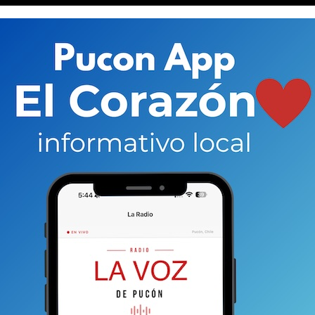
 del pensamiento, pero eso de ninguna forma
gerantes. Entendemos que las ideas debemos
arlas siempre con otras ideas. Eso es parte del
podemos validar ningún indicio de violencia y
ño.
Violencia contra Carabineros, violencia contra
 piensa distinto e inclusive violencia verbal de mala
aís. Por favor, no más
un conflicto entre dos familias emblemáticas
de la
visto antes en la comuna, siempre explotados
 obtener réditos políticos para el avance de sus
la división entre vecinos y hermanos resulta necesaria.