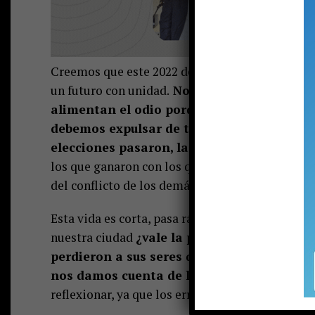
Creemos que este 2022 debe ser diferente. Debe
un futuro con unidad.
No caigamos presa de lo
alimentan el odio porque de lo que resulta 
debemos expulsar de todos los ámbitos púb
elecciones pasaron, las mayorías ya habl
los que ganaron con los que perdieron y vicevers
del conflicto de los demás.
Esta vida es corta, pasa rápido. 140.000 person
nuestra ciudad
¿vale la pena tal nivel de di
perdieron a sus seres queridos si vale la
nos damos cuenta de lo torcida que estaba
reflexionar, ya que los errores del 2021 los pod