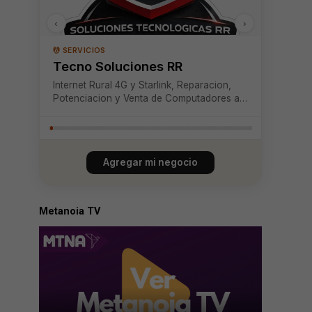
‹
›
💆 SERVICIOS
Tecno Soluciones RR
Internet Rural 4G y Starlink, Reparacion,
Potenciacion y Venta de Computadores a
Domicilio! En toda la zona lacustre! Pucon,
caburgua, curarrehue, villarrica,
panguipulli, licanray, coñaripe.
Agregar mi negocio
Metanoia TV