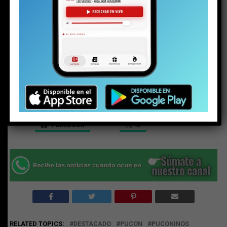
Share this:
Facebook
X
RELATED TOPICS:
DESTACADO
PUCON
PUCONINOS