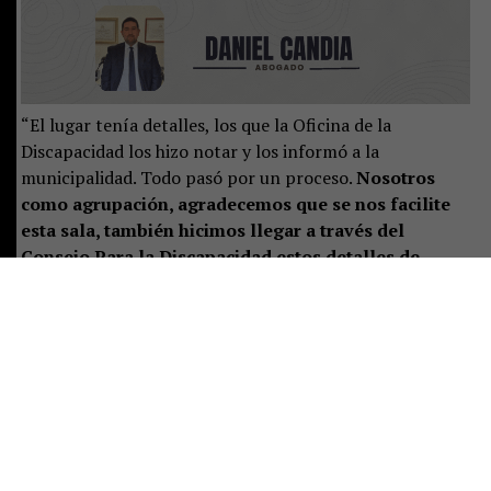
“El lugar tenía detalles, los que la Oficina de la
Discapacidad los hizo notar y los informó a la
municipalidad. Todo pasó por un proceso.
Nosotros
como agrupación, agradecemos que se nos facilite
esta sala, también hicimos llegar a través del
Consejo Para la Discapacidad estos detalles de
cuando llovía: había goteras, no había cortinas en
los ventanales, no hay baños para personas con
movilidad reducida, no hay calefacción por lo que
llevábamos estufas eléctricas las cuales también se
mojaron y supongo que ya no sirven”
, explicó Ximena
Aldana, madre de una menor con síndrome de Down y
parte de la agrupación Down Tea Pucón Sur.
¿Lo último? Una carta que el Consejo Para la