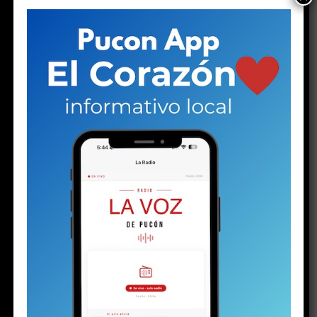
muestras evidentes de intervención de otras
personas que hayan ejercido algún tipo de violencia;
por lo que puede cobrar fuerza la posibilidad de una
crisis médica. Según el ministerio de Salud, van
cuatro lactantes muertos por virus Sincicial.
La
presión sobre las camas críticas pediátricas está al
límite (por sobre el 90% en el país).
El comunicado