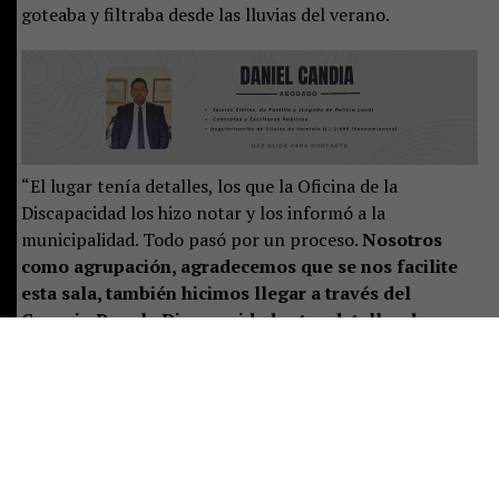
goteaba y filtraba desde las lluvias del verano.
“El lugar tenía detalles, los que la Oficina de la
Discapacidad los hizo notar y los informó a la
municipalidad. Todo pasó por un proceso.
Nosotros
como agrupación, agradecemos que se nos facilite
esta sala, también hicimos llegar a través del
Consejo Para la Discapacidad estos detalles de
cuando llovía: había goteras, no había cortinas en
los ventanales, no hay baños para personas con
movilidad reducida, no hay calefacción por lo que
llevábamos estufas eléctricas las cuales también se
mojaron y supongo que ya no sirven”
, explicó Ximena
Aldana, madre de una menor con síndrome de Down y