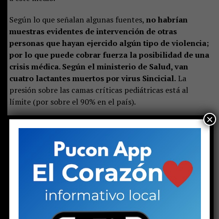
Según lo que señalan algunas fuentes,
no habrían
muestras evidentes de intervención de otras
personas que hayan ejercido algún tipo de violencia;
por lo que puede cobrar fuerza la posibilidad de una
crisis médica. Según el ministerio de Salud, van
cuatro lactantes muertos por virus Sincicial.
La
presión sobre las camas críticas pediátricas está al
límite (por sobre el 90% en el país).
×
El comunicado